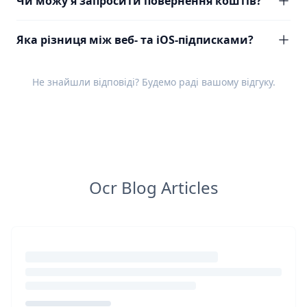
Чи можу я запросити повернення коштів?
Яка різниця між веб- та iOS-підписками?
Не знайшли відповіді? Будемо раді вашому
відгуку
.
Ocr Blog Articles