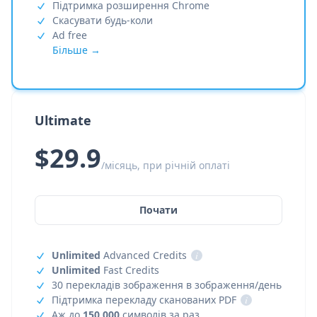
Підтримка розширення Chrome
Скасувати будь-коли
Ad free
Більше →
Ultimate
$29.9
/місяць, при річній оплаті
Почати
Unlimited
Advanced Credits
i
Unlimited
Fast Credits
30 перекладів зображення в зображення/день
Підтримка перекладу сканованих PDF
i
Аж до
150,000
символів за раз