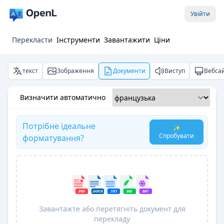
Увійти
Перекласти
Інструменти
Завантажити
Ціни
текст
Зображення
Документи
Виступ
Вебса
Визначити автоматично
Потрібне ідеальне
✨
Спробувати
форматування?
Завантажте або перетягніть документ для
перекладу