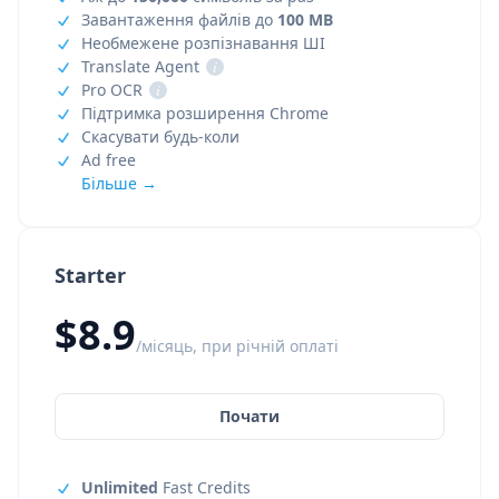
Завантаження файлів до
100 MB
Необмежене розпізнавання ШІ
Translate Agent
i
Pro OCR
i
Підтримка розширення Chrome
Скасувати будь-коли
Ad free
Більше →
Starter
$8.9
/місяць, при річній оплаті
Почати
Unlimited
Fast Credits