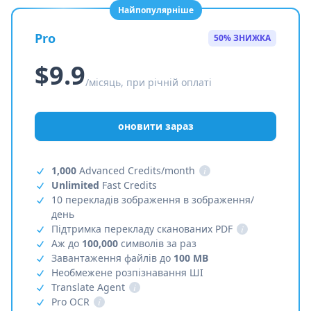
Найпопулярніше
Pro
50% ЗНИЖКА
$9.9
/місяць, при річній оплаті
оновити зараз
1,000
Advanced Credits/month
i
Unlimited
Fast Credits
10 перекладів зображення в зображення/
день
Підтримка перекладу сканованих PDF
i
Аж до
100,000
символів за раз
Завантаження файлів до
100 MB
Необмежене розпізнавання ШІ
Translate Agent
i
Pro OCR
i