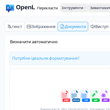
Перекласти
Інструменти
Завантажи
текст
Зображення
Документи
Виступ
Визначити автоматично
Потрібне ідеальне форматування?
Завантажте або перетягніть документ дл