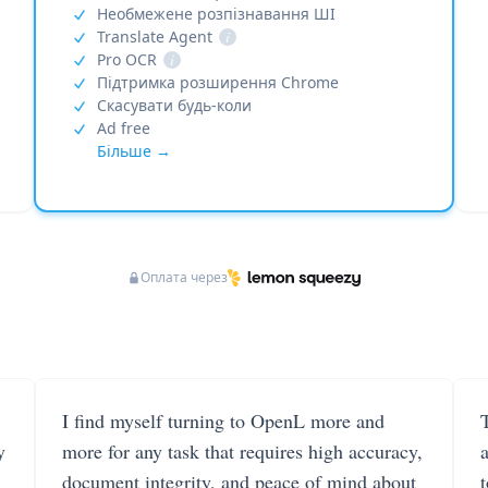
Необмежене розпізнавання ШІ
Translate Agent
i
Pro OCR
i
Підтримка розширення Chrome
Скасувати будь-коли
Ad free
Більше →
Оплата через
I find myself turning to OpenL more and
T
y
more for any task that requires high accuracy,
document integrity, and peace of mind about