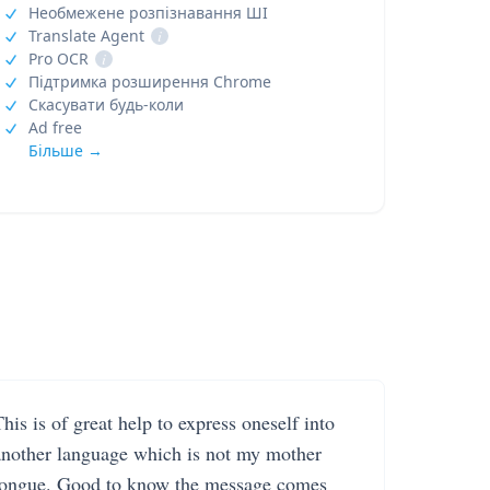
Необмежене розпізнавання ШІ
Translate Agent
i
Pro OCR
i
Підтримка розширення Chrome
Скасувати будь-коли
Ad free
Більше →
his is of great help to express oneself into
another language which is not my mother
tongue. Good to know the message comes