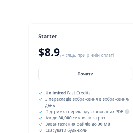
Starter
$8.9
/місяць, при річній оплаті
Почати
Unlimited
Fast Credits
3 перекладів зображення в зображення/
день
Підтримка перекладу сканованих PDF
i
Аж до
30,000
символів за раз
Завантаження файлів до
30 MB
Скасувати будь-коли