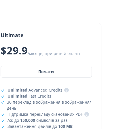
Ultimate
$29.9
/місяць, при річній оплаті
Почати
Unlimited
Advanced Credits
i
Unlimited
Fast Credits
30 перекладів зображення в зображення/
день
Підтримка перекладу сканованих PDF
i
Аж до
150,000
символів за раз
Завантаження файлів до
100 MB