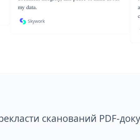
my data.
Skywork
рекласти сканований PDF-док