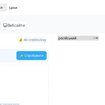
ти
Ціни
Вебсайти
💰 40 credits/day
✨ Спробувати
я перекладу