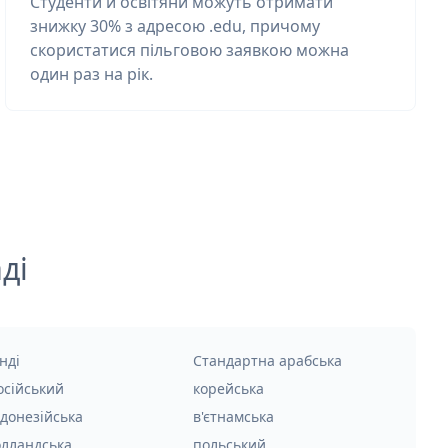
Студенти й освітяни можуть отримати
знижку 30% з адресою .edu, причому
скористатися пільговою заявкою можна
один раз на рік.
ді
нді
Стандартна арабська
осійський
корейська
ндонезійська
в'єтнамська
олландська
польський