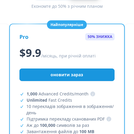
Економте до 50% з річним планом
Найпопулярніше
Pro
50% ЗНИЖКА
$9.9
/місяць, при річній оплаті
оновити зараз
1,000
Advanced Credits/month
i
Unlimited
Fast Credits
10 перекладів зображення в зображення/
день
Підтримка перекладу сканованих PDF
i
Аж до
100,000
символів за раз
Завантаження файлів до
100 MB