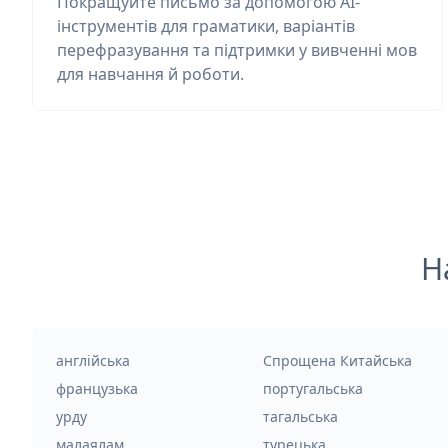
Покращуйте письмо за допомогою AI-
інструментів для граматики, варіантів
перефразування та підтримки у вивченні мов
для навчання й роботи.
Н
англійська
Спрощена Китайська
французька
португальська
урду
тагальська
малаялам
турецька