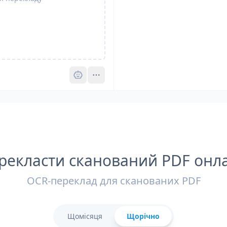
Pro
рекласти сканований PDF онл
OCR-переклад для сканованих PDF
Щомісяця
Щорічно