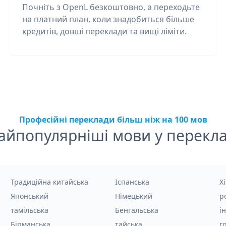
Почніть з OpenL безкоштовно, а переходьте
на платний план, коли знадобиться більше
кредитів, довші переклади та вищі ліміти.
Професійні переклади більш ніж на 100 мов
айпопулярніші мови у перекла
Традиційна китайська
Іспанська
Хі
Японський
Німецький
р
тамільська
Бенгальська
і
Бірманська
тайська
г