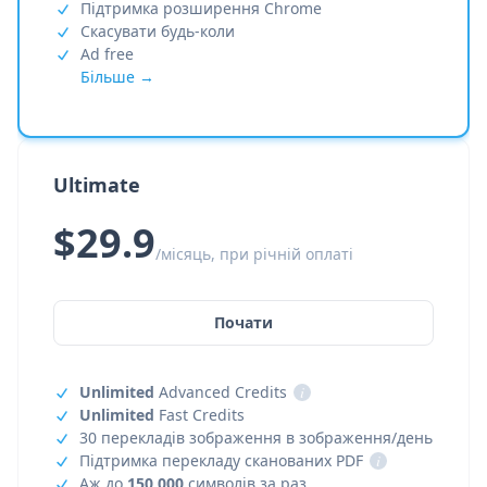
Підтримка розширення Chrome
Скасувати будь-коли
Ad free
Більше →
Ultimate
$29.9
/місяць, при річній оплаті
Почати
Unlimited
Advanced Credits
i
Unlimited
Fast Credits
30 перекладів зображення в зображення/день
Підтримка перекладу сканованих PDF
i
Аж до
150,000
символів за раз