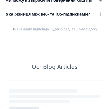
Чи можу я запросити повернення коштів?
Яка різниця між веб- та iOS-підписками?
Не знайшли відповіді? Будемо раді вашому
відгуку
.
Ocr Blog Articles