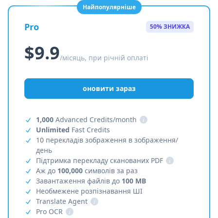
Найпопулярніше
Pro
50% ЗНИЖКА
$9.9
/місяць, при річній оплаті
оновити зараз
1,000
Advanced Credits/month
i
Unlimited
Fast Credits
10 перекладів зображення в зображення/
день
Підтримка перекладу сканованих PDF
i
Аж до
100,000
символів за раз
Завантаження файлів до
100 MB
Необмежене розпізнавання ШІ
Translate Agent
i
Pro OCR
i