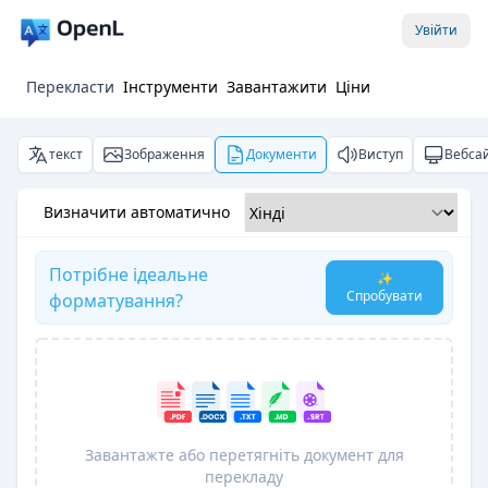
Увійти
Перекласти
Інструменти
Завантажити
Ціни
текст
Зображення
Документи
Виступ
Вебса
Визначити автоматично
Потрібне ідеальне
✨
Спробувати
форматування?
Завантажте або перетягніть документ для
перекладу