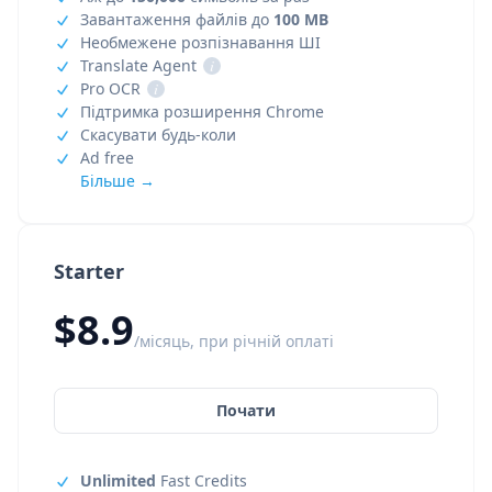
Завантаження файлів до
100 MB
Необмежене розпізнавання ШІ
Translate Agent
i
Pro OCR
i
Підтримка розширення Chrome
Скасувати будь-коли
Ad free
Більше →
Starter
$8.9
/місяць, при річній оплаті
Почати
Unlimited
Fast Credits