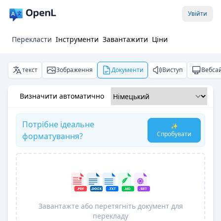
Увійти
Перекласти
Інструменти
Завантажити
Ціни
текст
Зображення
Документи
Виступ
Вебса
Визначити автоматично
Потрібне ідеальне
✨
Спробувати
форматування?
Завантажте або перетягніть документ для
перекладу