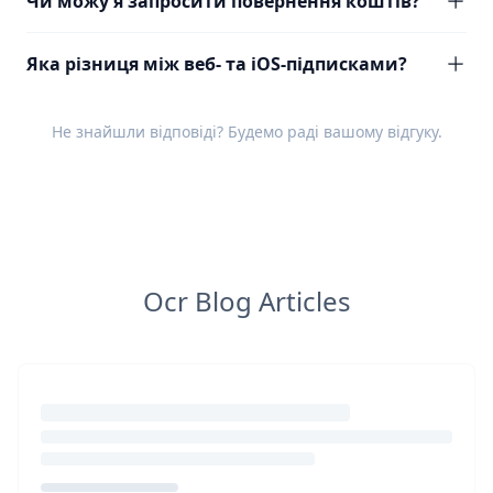
Чи можу я запросити повернення коштів?
Яка різниця між веб- та iOS-підписками?
Не знайшли відповіді? Будемо раді вашому
відгуку
.
Ocr Blog Articles