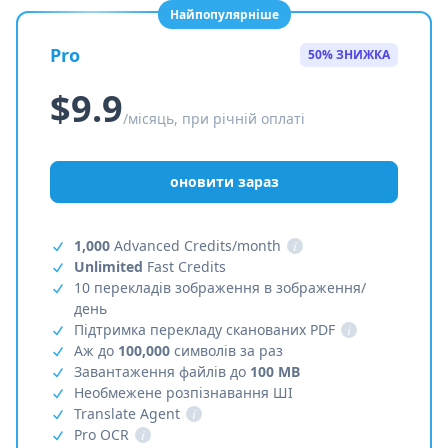
Найпопулярніше
Pro
50% ЗНИЖКА
$9.9
/місяць, при річній оплаті
оновити зараз
1,000
Advanced Credits/month
i
Unlimited
Fast Credits
10 перекладів зображення в зображення/
день
Підтримка перекладу сканованих PDF
i
Аж до
100,000
символів за раз
Завантаження файлів до
100 MB
Необмежене розпізнавання ШІ
Translate Agent
i
Pro OCR
i