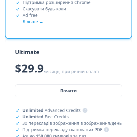
Підтримка розширення Chrome
Скасувати будь-коли
Ad free
Більше →
Ultimate
$29.9
/місяць, при річній оплаті
Почати
Unlimited
Advanced Credits
i
Unlimited
Fast Credits
30 перекладів зображення в зображення/день
Підтримка перекладу сканованих PDF
i
Аж до
150,000
символів за раз