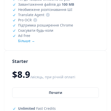
Завантаження файлів до
100 MB
Необмежене розпізнавання ШІ
Translate Agent
i
Pro OCR
i
Підтримка розширення Chrome
Скасувати будь-коли
Ad free
Більше →
Starter
$8.9
/місяць, при річній оплаті
Почати
Unlimited
Fast Credits