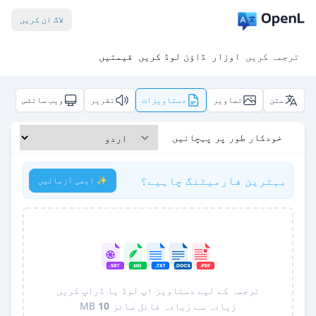
لاگ ان کریں
ترجمہ کریں
اوزار
ڈاؤن لوڈ کریں
قیمتیں
متن
تصاویر
دستاویزات
تقریر
ویب سائٹس
خودکار طور پر پہچانیں
بہترین فارمیٹنگ چاہیے؟
✨ ابھی آزمائیں
ترجمہ کے لیے دستاویز اپ لوڈ یا ڈراپ کریں
زیادہ سے زیادہ فائل سائز
10
MB