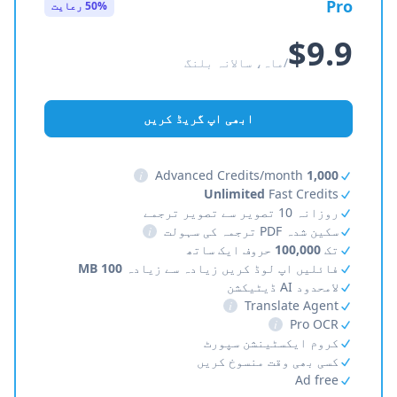
Pro
50% رعایت
$9.9
/ماہ، سالانہ بلنگ
ابھی اپ گریڈ کریں
i
Advanced Credits/month
1,000
Unlimited
Fast Credits
روزانہ 10 تصویر سے تصویر ترجمے
سکین شدہ PDF ترجمہ کی سہولت
i
تک
100,000
حروف ایک ساتھ
فائلیں اپ لوڈ کریں زیادہ سے زیادہ
100 MB
لامحدود AI ڈیٹیکشن
i
Translate Agent
i
Pro OCR
کروم ایکسٹینشن سپورٹ
کسی بھی وقت منسوخ کریں
Ad free