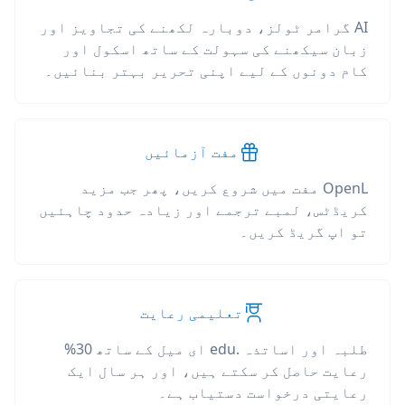
AI گرامر ٹولز، دوبارہ لکھنے کی تجاویز اور
زبان سیکھنے کی سہولت کے ساتھ اسکول اور
کام دونوں کے لیے اپنی تحریر بہتر بنائیں۔
مفت آزمائیں
OpenL مفت میں شروع کریں، پھر جب مزید
کریڈٹس، لمبے ترجمے اور زیادہ حدود چاہئیں
تو اپ گریڈ کریں۔
تعلیمی رعایت
طلبہ اور اساتذہ .edu ای میل کے ساتھ 30%
رعایت حاصل کر سکتے ہیں، اور ہر سال ایک
رعایتی درخواست دستیاب ہے۔