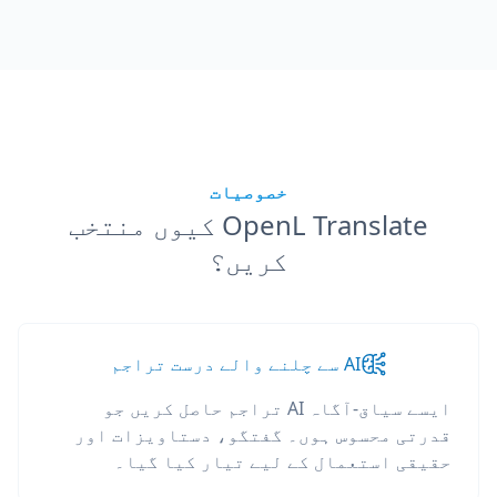
خصوصیات
OpenL Translate کیوں منتخب
کریں؟
AI سے چلنے والے درست تراجم
ایسے سیاق-آگاہ AI تراجم حاصل کریں جو
قدرتی محسوس ہوں۔ گفتگو، دستاویزات اور
حقیقی استعمال کے لیے تیار کیا گیا۔