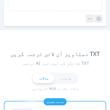
Pro
TXT دستاویز آن لائن ترجمہ کریں
TXT فائلز کے لیے تیز AI ترجمہ
ماہانہ
سالانہ
سالانہ پلان سے 50% تک بچائیں
سب سے مقبول