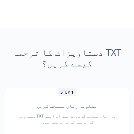
TXT دستاویزات کا ترجمہ
کیسے کریں؟
STEP 1
مطلوبہ زبان منتخب کریں
وہ زبان منتخب کریں جس میں آپ اپنی TXT دستاویز
کا ترجمہ کرنا چاہتے ہیں۔