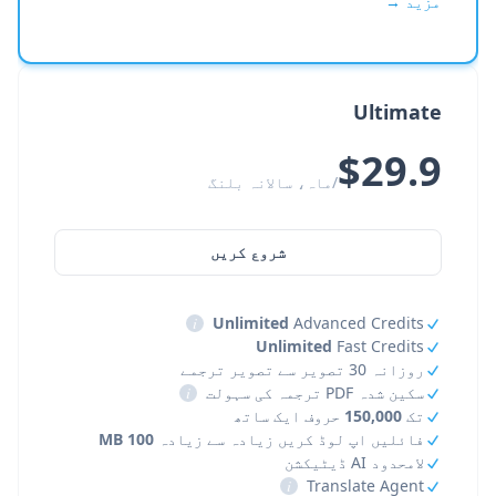
مزید →
Ultimate
$29.9
/ماہ، سالانہ بلنگ
شروع کریں
i
Unlimited
Advanced Credits
Unlimited
Fast Credits
روزانہ 30 تصویر سے تصویر ترجمے
سکین شدہ PDF ترجمہ کی سہولت
i
تک
150,000
حروف ایک ساتھ
فائلیں اپ لوڈ کریں زیادہ سے زیادہ
100 MB
لامحدود AI ڈیٹیکشن
i
Translate Agent