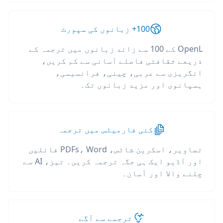
100+ زبانوں کی سپورٹ
OpenL کے 100 سے زائد زبانوں میں ترجمہ کے
ذریعے ثقافتی فاصلے آسانی سے کم کریں،
انگریزی سے عربی، چینی، فرانسیسی،
ہسپانوی اور مزید زبانوں تک۔
کئی فارمیٹس میں ترجمہ
تصاویر، اسکرین شاٹس، PDFs، Word فائلیں
اور آڈیو ایک ہی جگہ ترجمہ کریں۔ تیز، AI سے
چلنے والا اور آسان۔
ترجمے سے آگے