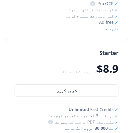
i
Pro OCR
کروم ایکسٹینشن سپورٹ
کسی بھی وقت منسوخ کریں
Ad free
مزید →
Starter
$8.9
/ماہ، سالانہ بلنگ
شروع کریں
Unlimited
Fast Credits
روزانہ 3 تصویر سے تصویر ترجمے
سکین شدہ PDF ترجمہ کی سہولت
i
تک
30,000
حروف ایک ساتھ