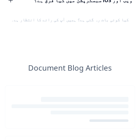
ویب اور iOS سبسکرپشن میں کیا فرق ہے؟
کیا کوئی بات رہ گئی ہے؟ ہمیں
آپ کی رائے
کا انتظار ہے۔
Document Blog Articles