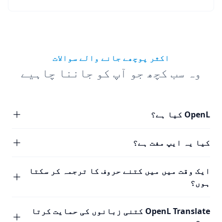
اکثر پوچھے جانے والے سوالات
وہ سب کچھ جو آپ کو جاننا چاہیے
OpenL کیا ہے؟
کیا یہ ایپ مفت ہے؟
ایک وقت میں میں کتنے حروف کا ترجمہ کر سکتا
ہوں؟
OpenL Translate کتنی زبانوں کی حمایت کرتا