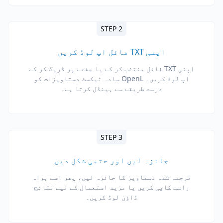
STEP 2
اپنی TXT فائل اپ لوڈ کریں
اپنی TXT فائل منتخب کر کے یا صفحے پر ڈریگ کر کے
اپ لوڈ کریں۔ OpenL سادہ ٹیکسٹ دستاویزات کو
درست طریقے سے ہینڈل کرتا ہے۔
STEP 3
جائزہ لیں اور حتمی شکل دیں
ترجمہ شدہ دستاویز کا جائزہ لیں، پھر اسے براہ
راست کاپی کریں یا مزید استعمال کے لیے نتائج
ڈاؤن لوڈ کریں۔