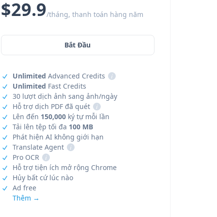
$29.9
/tháng, thanh toán hàng năm
Bắt Đầu
Unlimited
Advanced Credits
i
Unlimited
Fast Credits
30 lượt dịch ảnh sang ảnh/ngày
Hỗ trợ dịch PDF đã quét
i
Lên đến
150,000
ký tự mỗi lần
Tải lên tệp tối đa
100 MB
Phát hiện AI không giới hạn
Translate Agent
i
Pro OCR
i
Hỗ trợ tiện ích mở rộng Chrome
Hủy bất cứ lúc nào
Ad free
Thêm →