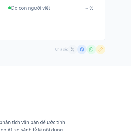
Do con người viết
-- %
Chia sẻ:
 phân tích văn bản để ước tính
g AI, so sánh tỷ lệ nội dung