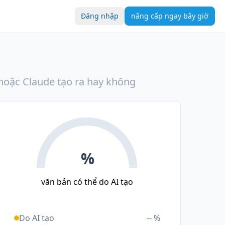
Đăng nhập
nâng cấp ngay bây giờ
hoặc Claude tạo ra hay không
%
văn bản có thể do AI tạo
Do AI tạo
-- %