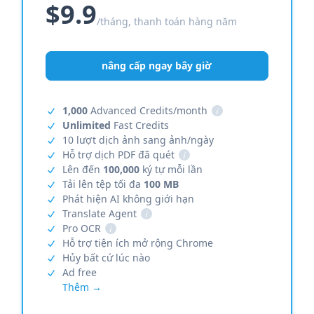
$9.9
/tháng, thanh toán hàng năm
nâng cấp ngay bây giờ
1,000
Advanced Credits/month
i
Unlimited
Fast Credits
10 lượt dịch ảnh sang ảnh/ngày
Hỗ trợ dịch PDF đã quét
i
Lên đến
100,000
ký tự mỗi lần
Tải lên tệp tối đa
100 MB
Phát hiện AI không giới hạn
Translate Agent
i
Pro OCR
i
Hỗ trợ tiện ích mở rộng Chrome
Hủy bất cứ lúc nào
Ad free
Thêm →