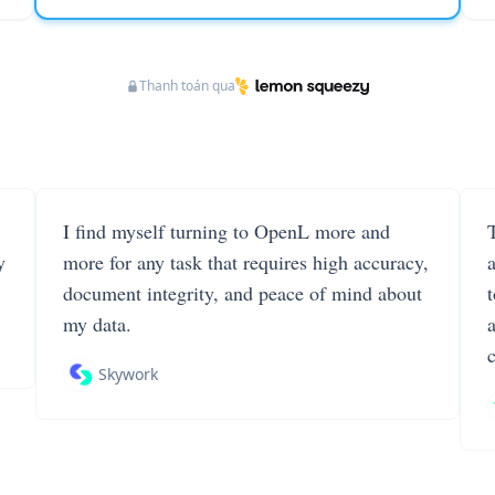
Thanh toán qua
I find myself turning to OpenL more and
T
y
more for any task that requires high accuracy,
document integrity, and peace of mind about
my data.
Skywork