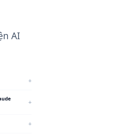
ện AI
+
laude
+
+