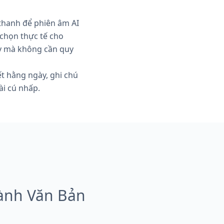
 thanh để phiên âm AI
 chọn thực tế cho
ậy mà không cần quy
t hằng ngày, ghi chú
ài cú nhấp.
ành Văn Bản