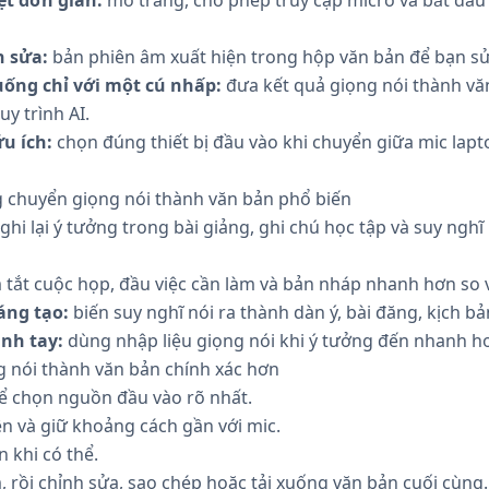
h sửa:
bản phiên âm xuất hiện trong hộp văn bản để bạn sửa
uống chỉ với một cú nhấp:
đưa kết quả giọng nói thành văn 
uy trình AI.
u ích:
chọn đúng thiết bị đầu vào khi chuyển giữa mic lapt
 chuyển giọng nói thành văn bản phổ biến
ghi lại ý tưởng trong bài giảng, ghi chú học tập và suy ngh
tắt cuộc họp, đầu việc cần làm và bản nháp nhanh hơn so 
áng tạo:
biến suy nghĩ nói ra thành dàn ý, bài đăng, kịch bả
ảnh tay:
dùng nhập liệu giọng nói khi ý tưởng đến nhanh h
 nói thành văn bản chính xác hơn
ể chọn nguồn đầu vào rõ nhất.
ên và giữ khoảng cách gần với mic.
 khi có thể.
, rồi chỉnh sửa, sao chép hoặc tải xuống văn bản cuối cùng.