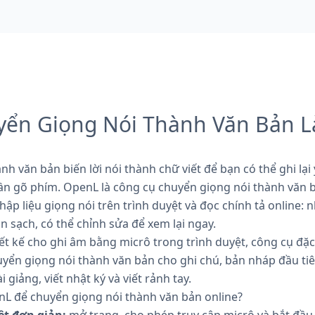
ển Giọng Nói Thành Văn Bản L
h văn bản biến lời nói thành chữ viết để bạn có thể ghi lại 
n gõ phím. OpenL là công cụ chuyển giọng nói thành văn b
p liệu giọng nói trên trình duyệt và đọc chính tả online: n
n sạch, có thể chỉnh sửa để xem lại ngay.
iết kế cho ghi âm bằng micrô trong trình duyệt, công cụ đặc
ển giọng nói thành văn bản cho ghi chú, bản nháp đầu tiê
ài giảng, viết nhật ký và viết rảnh tay.
nL để chuyển giọng nói thành văn bản online?
ệt đơn giản:
mở trang, cho phép truy cập micrô và bắt đầ