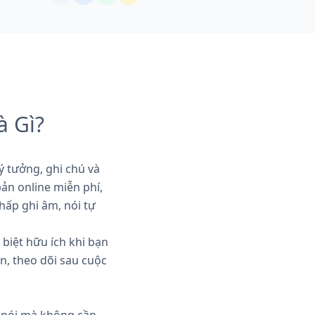
à Gì?
ý tưởng, ghi chú và
ản online miễn phí,
hấp ghi âm, nói tự
 biệt hữu ích khi bạn
n, theo dõi sau cuộc
u nói mà không cần