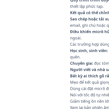
thiết lập phức tạp.
Kết quả có thể chỉn
Sao chép hoặc tải x
email, ghi chú hoặc q
Điều khiển micrô hữ
ngoài.
Các trường hợp dùng
Học sinh, sinh viên:
quên.
Chuyên gia:
đọc tóm 
Người viết và nhà s
Bất kỳ ai thích gõ r
Mẹo để kết quả giọng
Dùng cài đặt micrô đ
Nói với tốc độ tự nhi
Giảm tiếng ồn nền lớn
Xem lại bản phiên âm