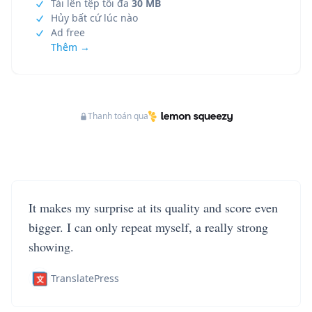
Tải lên tệp tối đa
30 MB
Hủy bất cứ lúc nào
Ad free
Thêm →
Thanh toán qua
It makes my surprise at its quality and score even
bigger. I can only repeat myself, a really strong
showing.
TranslatePress