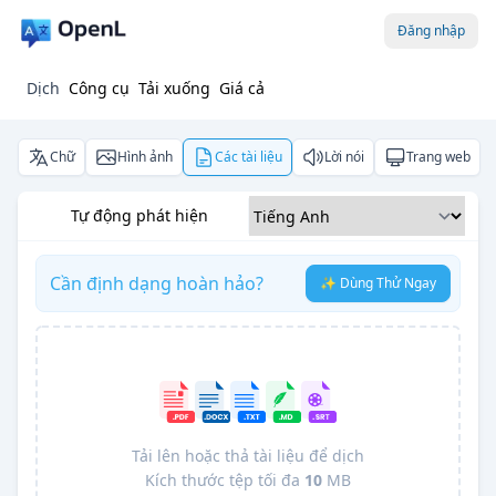
Đăng nhập
Dịch
Công cụ
Tải xuống
Giá cả
Chữ
Hình ảnh
Các tài liệu
Lời nói
Trang web
Tự động phát hiện
Cần định dạng hoàn hảo?
✨ Dùng Thử Ngay
Tải lên hoặc thả tài liệu để dịch
Kích thước tệp tối đa
10
MB