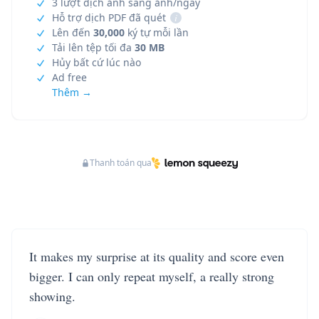
3 lượt dịch ảnh sang ảnh/ngày
Hỗ trợ dịch PDF đã quét
i
Lên đến
30,000
ký tự mỗi lần
Tải lên tệp tối đa
30 MB
Hủy bất cứ lúc nào
Ad free
Thêm →
Thanh toán qua
It makes my surprise at its quality and score even
bigger. I can only repeat myself, a really strong
showing.