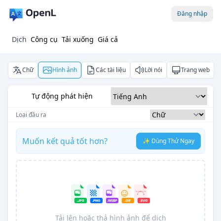
Đăng nhập
Dịch
Công cụ
Tải xuống
Giá cả
Chữ
Hình ảnh
Các tài liệu
Lời nói
Trang web
Tự động phát hiện
Loại đầu ra
Muốn kết quả tốt hơn?
✨ Dùng Thử Ngay
Tải lên hoặc thả hình ảnh để dịch