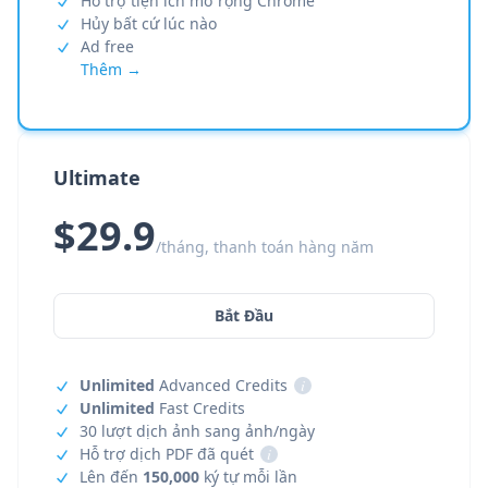
Hỗ trợ tiện ích mở rộng Chrome
Hủy bất cứ lúc nào
Ad free
Thêm →
Ultimate
$29.9
/tháng, thanh toán hàng năm
Bắt Đầu
Unlimited
Advanced Credits
i
Unlimited
Fast Credits
30 lượt dịch ảnh sang ảnh/ngày
Hỗ trợ dịch PDF đã quét
i
Lên đến
150,000
ký tự mỗi lần