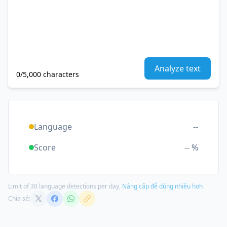
Analyze text
0/5,000 characters
Language
--
Score
-- %
Limit of 30 language detections per day,
Nâng cấp để dùng nhiều hơn
Chia sẻ: