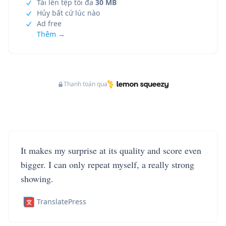
Tải lên tệp tối đa
30 MB
Hủy bất cứ lúc nào
Ad free
Thêm →
Thanh toán qua
It makes my surprise at its quality and score even
bigger. I can only repeat myself, a really strong
showing.
TranslatePress