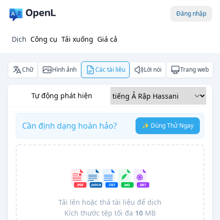
Đăng nhập
Dịch
Công cụ
Tải xuống
Giá cả
Chữ
Hình ảnh
Các tài liệu
Lời nói
Trang web
Tự động phát hiện
Cần định dạng hoàn hảo?
✨ Dùng Thử Ngay
Tải lên hoặc thả tài liệu để dịch
Kích thước tệp tối đa
10
MB