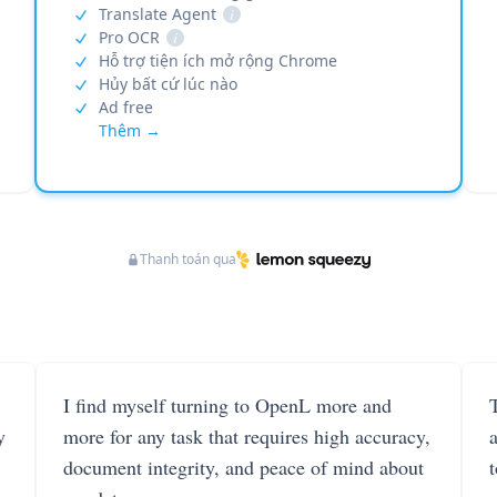
Translate Agent
i
Pro OCR
i
Hỗ trợ tiện ích mở rộng Chrome
Hủy bất cứ lúc nào
Ad free
Thêm →
Thanh toán qua
I find myself turning to OpenL more and
T
y
more for any task that requires high accuracy,
document integrity, and peace of mind about