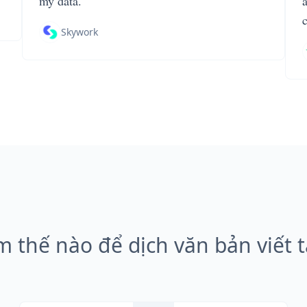
my data.
Skywork
m thế nào để dịch văn bản viết t