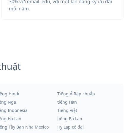
30% với email .edu, với một lần đăng ký ưu đãi
mỗi năm.
thuật
iếng Hindi
Tiếng Ả Rập chuẩn
iếng Nga
tiếng Hàn
iếng Indonesia
Tiếng Việt
iếng Hà Lan
tiếng Ba Lan
iếng Tây Ban Nha Mexico
Hy Lạp cổ đại