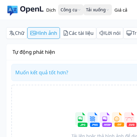
Dịch
Công cụ
Tải xuống
Giá cả
Chữ
Hình ảnh
Các tài liệu
Lời nói
T
Tự động phát hiện
Muốn kết quả tốt hơn?
Tải lên hoặc thả hình ảnh để dị