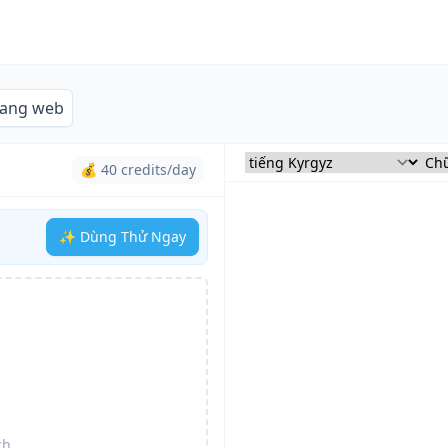
rang web
💰 40 credits/day
✨ Dùng Thử Ngay
ch