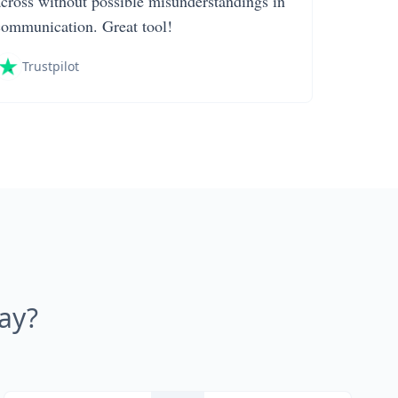
across without possible misunderstandings in
communication. Great tool!
Trustpilot
ay?