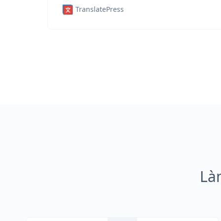
TranslatePress
Là