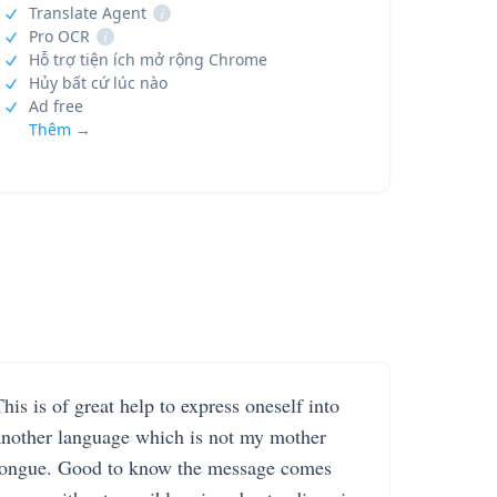
Translate Agent
i
Pro OCR
i
Hỗ trợ tiện ích mở rộng Chrome
Hủy bất cứ lúc nào
Ad free
Thêm →
his is of great help to express oneself into
another language which is not my mother
tongue. Good to know the message comes