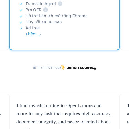
Translate Agent
i
Pro OCR
i
Hỗ trợ tiện ích mở rộng Chrome
Hủy bất cứ lúc nào
Ad free
Thêm →
Thanh toán qua
I find myself turning to OpenL more and
T
y
more for any task that requires high accuracy,
document integrity, and peace of mind about