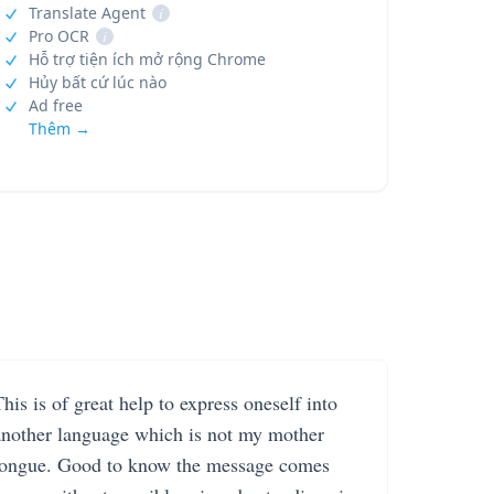
Translate Agent
i
Pro OCR
i
Hỗ trợ tiện ích mở rộng Chrome
Hủy bất cứ lúc nào
Ad free
Thêm →
his is of great help to express oneself into
another language which is not my mother
tongue. Good to know the message comes