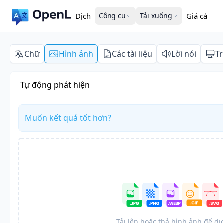
Dịch
Công cụ
Tải xuống
Giá cả
Chữ
Hình ảnh
Các tài liệu
Lời nói
T
Tự động phát hiện
Muốn kết quả tốt hơn?
Tải lên hoặc thả hình ảnh để dị