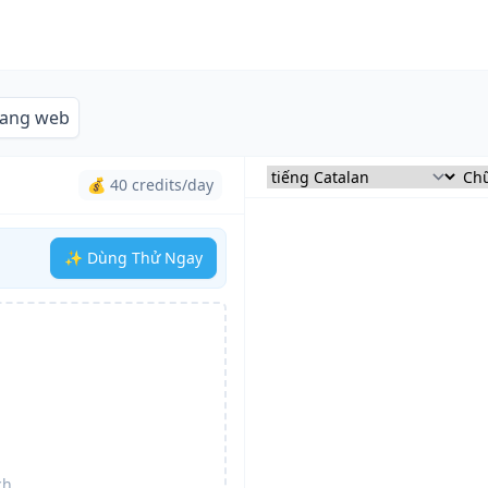
rang web
💰 40 credits/day
✨ Dùng Thử Ngay
ch