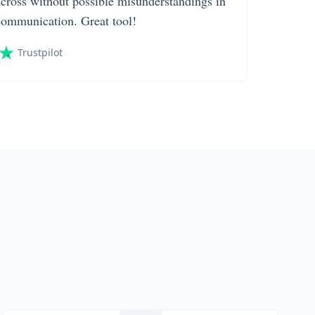
across without possible misunderstandings in
communication. Great tool!
Trustpilot