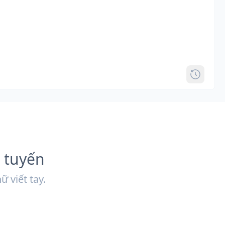
c tuyến
 viết tay.