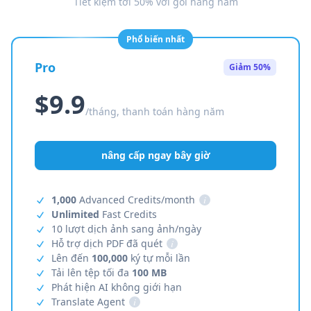
Tiết kiệm tới 50% với gói hằng năm
Phổ biến nhất
Pro
Giảm 50%
$9.9
/tháng, thanh toán hàng năm
nâng cấp ngay bây giờ
1,000
Advanced Credits/month
i
Unlimited
Fast Credits
10 lượt dịch ảnh sang ảnh/ngày
Hỗ trợ dịch PDF đã quét
i
Lên đến
100,000
ký tự mỗi lần
Tải lên tệp tối đa
100 MB
Phát hiện AI không giới hạn
Translate Agent
i