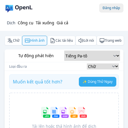
Đăng nhập
Dịch
Công cụ
Tải xuống
Giá cả
Chữ
Hình ảnh
Các tài liệu
Lời nói
Trang web
Tự động phát hiện
Loại đầu ra
Muốn kết quả tốt hơn?
✨ Dùng Thử Ngay
Tải lên hoặc thả hình ảnh để dịch