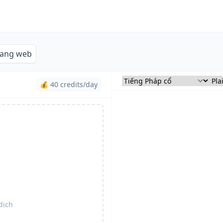
rang web
💰 40 credits/day
dịch