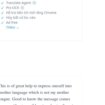
Translate Agent
i
Pro OCR
i
Hỗ trợ tiện ích mở rộng Chrome
Hủy bất cứ lúc nào
Ad free
Thêm →
his is of great help to express oneself into
another language which is not my mother
tongue. Good to know the message comes