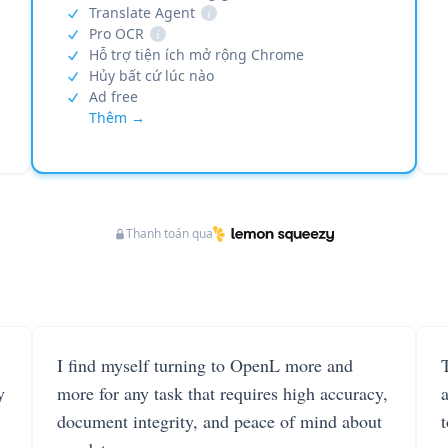
Translate Agent
i
Pro OCR
i
Hỗ trợ tiện ích mở rộng Chrome
Hủy bất cứ lúc nào
Ad free
Thêm →
Thanh toán qua
I find myself turning to OpenL more and
T
y
more for any task that requires high accuracy,
document integrity, and peace of mind about