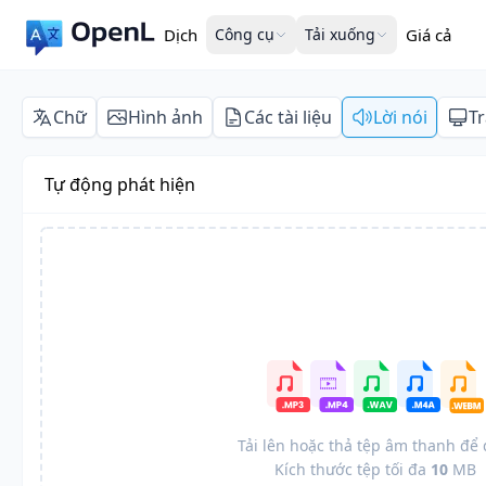
Dịch
Công cụ
Tải xuống
Giá cả
Chữ
Hình ảnh
Các tài liệu
Lời nói
T
Tự động phát hiện
Tải lên hoặc thả tệp âm thanh để 
Kích thước tệp tối đa
10
MB