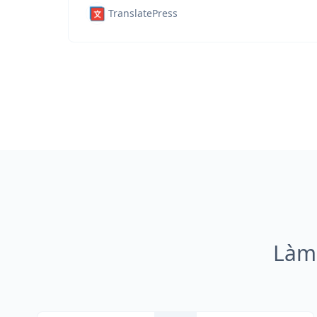
TranslatePress
Làm 