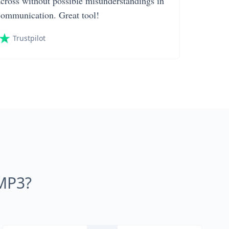
across without possible misunderstandings in
communication. Great tool!
Trustpilot
 MP3?