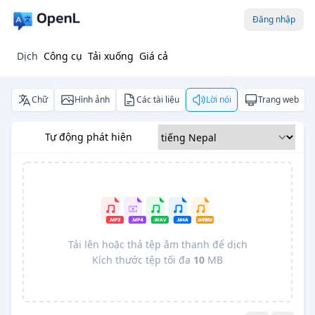
Đăng nhập
Dịch
Công cụ
Tải xuống
Giá cả
Chữ
Hình ảnh
Các tài liệu
Lời nói
Trang web
Tự động phát hiện
Tải lên hoặc thả tệp âm thanh để dịch
Kích thước tệp tối đa
10
MB
Pro