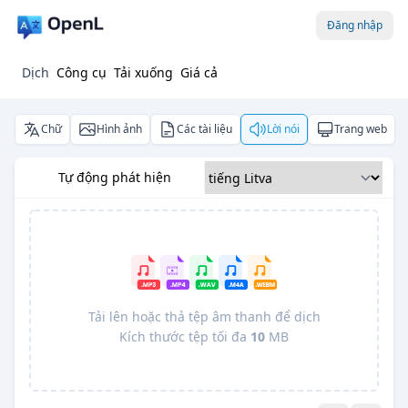
Đăng nhập
Dịch
Công cụ
Tải xuống
Giá cả
Chữ
Hình ảnh
Các tài liệu
Lời nói
Trang web
Tự động phát hiện
Tải lên hoặc thả tệp âm thanh để dịch
Kích thước tệp tối đa
10
MB
Pro