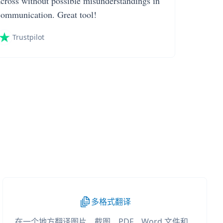
across without possible misunderstandings in
communication. Great tool!
Trustpilot
多格式翻译
在一个地方翻译图片、截图、PDF、Word 文件和