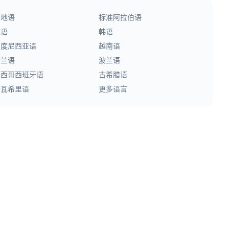
印地语
标准阿拉伯语
俄语
韩语
印度尼西亚语
越南语
荷兰语
波兰语
墨西哥西班牙语
古希腊语
斯瓦希里语
更多语言