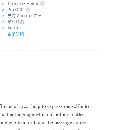
Translate Agent
i
Pro OCR
i
支持 Chrome 扩展
随时取消
Ad free
更多功能 →
his is of great help to express oneself into
another language which is not my mother
tongue. Good to know the message comes