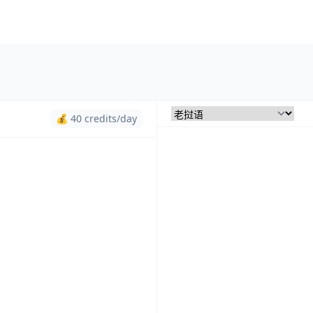
💰 40 credits/day