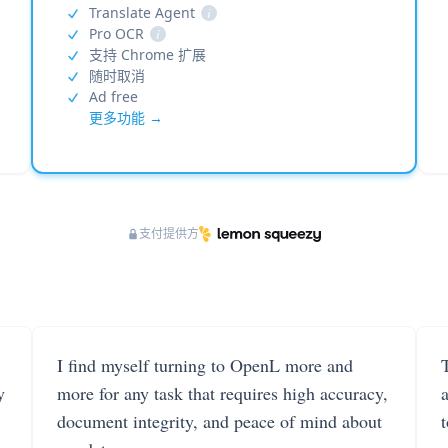
Translate Agent
i
Pro OCR
i
支持 Chrome 扩展
随时取消
Ad free
更多功能 →
支付提供方
I find myself turning to OpenL more and
T
y
more for any task that requires high accuracy,
document integrity, and peace of mind about