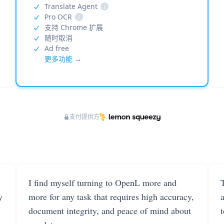
Translate Agent
i
Pro OCR
i
支持 Chrome 扩展
随时取消
Ad free
更多功能 →
支付提供方
I find myself turning to OpenL more and
T
y
more for any task that requires high accuracy,
document integrity, and peace of mind about