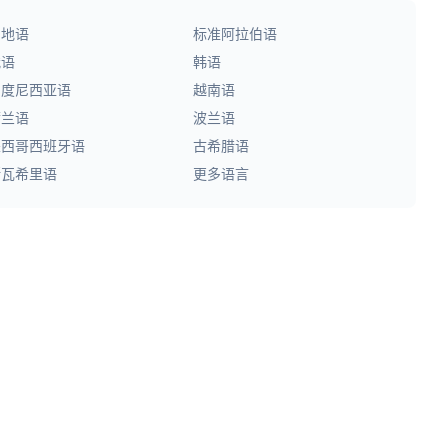
印地语
标准阿拉伯语
俄语
韩语
印度尼西亚语
越南语
荷兰语
波兰语
墨西哥西班牙语
古希腊语
斯瓦希里语
更多语言