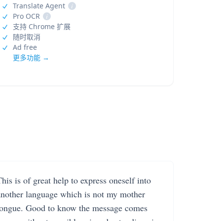
Translate Agent
i
Pro OCR
i
支持 Chrome 扩展
随时取消
Ad free
更多功能 →
his is of great help to express oneself into
another language which is not my mother
tongue. Good to know the message comes