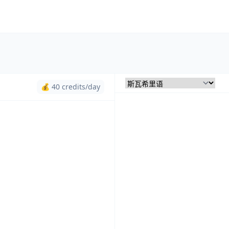
💰 40 credits/day