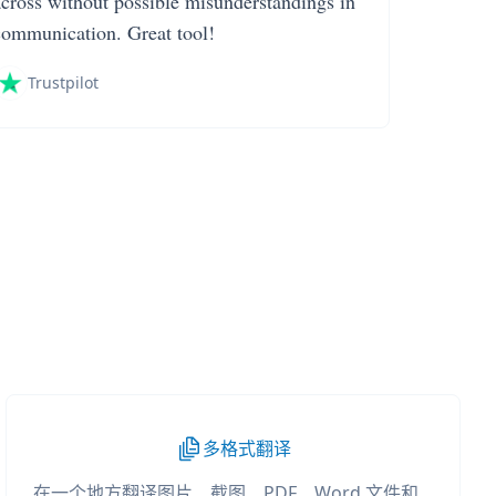
across without possible misunderstandings in
communication. Great tool!
Trustpilot
多格式翻译
在一个地方翻译图片、截图、PDF、Word 文件和