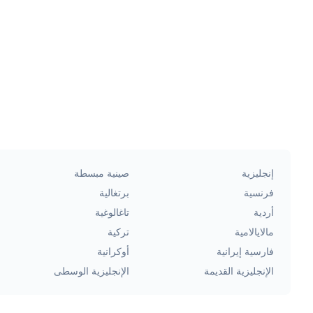
إنجليزية
صينية مبسطة
فرنسية
برتغالية
أردية
تاغالوغية
مالايالامية
تركية
فارسية إيرانية
أوكرانية
الإنجليزية القديمة
الإنجليزية الوسطى