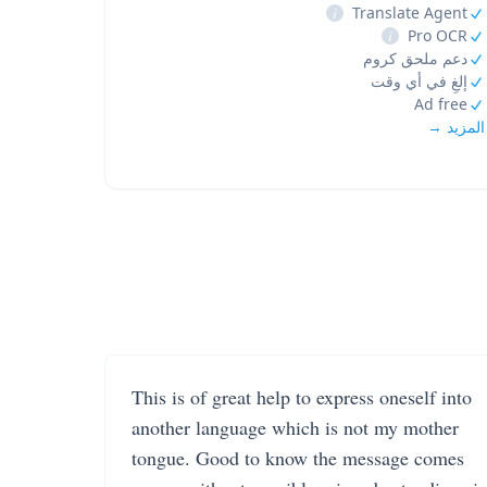
i
Translate Agent
i
Pro OCR
دعم ملحق كروم
إلغِ في أي وقت
Ad free
المزيد →
This is of great help to express oneself into
another language which is not my mother
tongue. Good to know the message comes