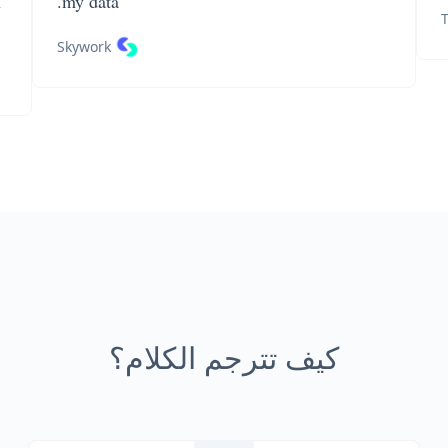
n
my data.
T
Skywork
كيف تترجم الكلام؟