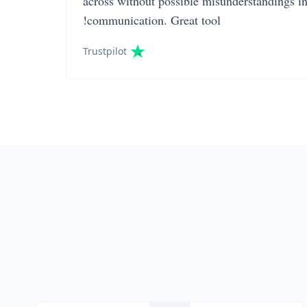
across without possible misunderstandings i
communication. Great tool!
Trustpilot