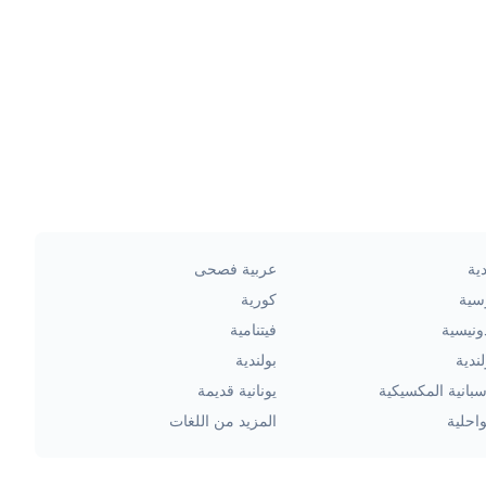
ية
عربية فصحى
سية
كورية
ونيسية
فيتنامية
ندية
بولندية
سبانية المكسيكية
يونانية قديمة
احلية
المزيد من اللغات