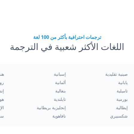
ترجمات احترافية بأكثر من 100 لغة
اللغات الأكثر شعبية في الترجمة
صينية تقليدية
إسبانية
هند
يابانية
ألمانية
رو
تاميلية
بنغالية
إند
بورمية
تايلندية
هول
إيطالية
إنجليزية بريطانية
الإ
شكسبيري
نافاهوية
سو