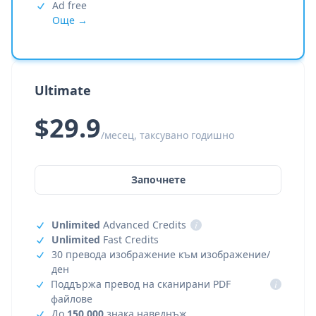
Ad free
Още →
Ultimate
$29.9
/месец, таксувано годишно
Започнете
Unlimited
Advanced Credits
i
Unlimited
Fast Credits
30 превода изображение към изображение/
ден
Поддържа превод на сканирани PDF
i
файлове
До
150,000
знака наведнъж