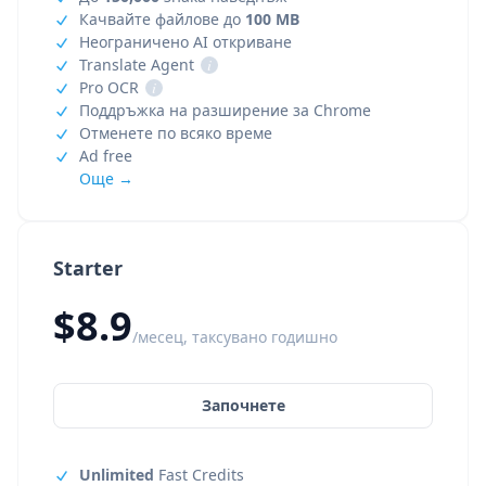
Качвайте файлове до
100 MB
Неограничено AI откриване
Translate Agent
i
Pro OCR
i
Поддръжка на разширение за Chrome
Отменете по всяко време
Ad free
Още →
Starter
$8.9
/месец, таксувано годишно
Започнете
Unlimited
Fast Credits