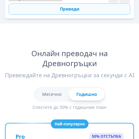
Преведи
Онлайн преводач на
Древногръцки
Превеждайте на Древногръцки за секунди с AI
Месечно
Годишно
Спестете до 50% с годишния план
Най-популярно
Pro
50% ОТСТЪПКА