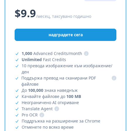
$9.9
/месец, таксувано годишно
надградете сега
1,000
Advanced Credits/month
i
Unlimited
Fast Credits
10 превода изображение към изображение/
ден
Поддържа превод на сканирани PDF
i
файлове
До
100,000
знака наведнъж
Качвайте файлове до
100 MB
Неограничено AI откриване
Translate Agent
i
Pro OCR
i
Поддръжка на разширение за Chrome
Отменете по всяко време