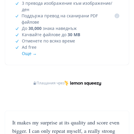
3 превода изображение към изображение/
ден
Поддържа превод на сканирани PDF
i
файлове
До
30,000
знака наведнъж
Качвайте файлове до
30 MB
Отменете по всяко време
Ad free
Още →
Плащания чрез
It makes my surprise at its quality and score even
bigger. I can only repeat myself, a really strong