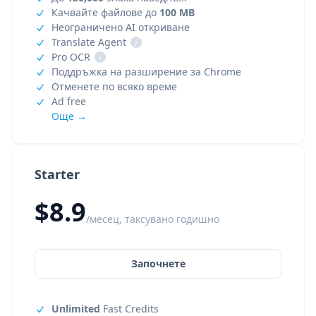
Качвайте файлове до
100 MB
Неограничено AI откриване
Translate Agent
i
Pro OCR
i
Поддръжка на разширение за Chrome
Отменете по всяко време
Ad free
Още →
Starter
$8.9
/месец, таксувано годишно
Започнете
Unlimited
Fast Credits