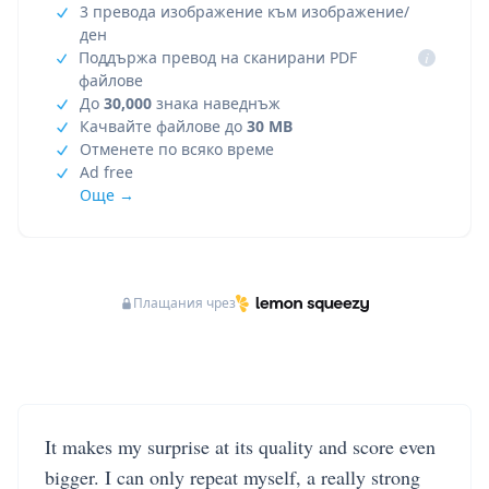
3 превода изображение към изображение/
ден
Поддържа превод на сканирани PDF
i
файлове
До
30,000
знака наведнъж
Качвайте файлове до
30 MB
Отменете по всяко време
Ad free
Още →
Плащания чрез
It makes my surprise at its quality and score even
bigger. I can only repeat myself, a really strong