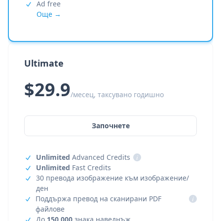
Ad free
Още →
Ultimate
$29.9
/месец, таксувано годишно
Започнете
Unlimited
Advanced Credits
i
Unlimited
Fast Credits
30 превода изображение към изображение/
ден
Поддържа превод на сканирани PDF
i
файлове
До
150,000
знака наведнъж