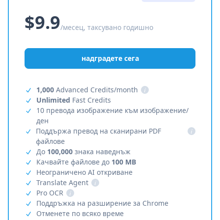
$9.9
/месец, таксувано годишно
надградете сега
1,000
Advanced Credits/month
i
Unlimited
Fast Credits
10 превода изображение към изображение/
ден
Поддържа превод на сканирани PDF
i
файлове
До
100,000
знака наведнъж
Качвайте файлове до
100 MB
Неограничено AI откриване
Translate Agent
i
Pro OCR
i
Поддръжка на разширение за Chrome
Отменете по всяко време