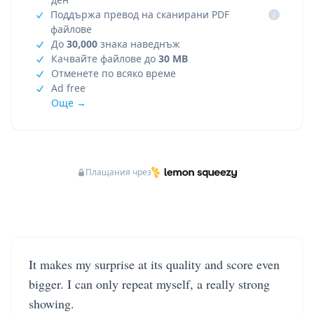
Поддържа превод на сканирани PDF
i
файлове
До
30,000
знака наведнъж
Качвайте файлове до
30 MB
Отменете по всяко време
Ad free
Още →
Плащания чрез
It makes my surprise at its quality and score even
bigger. I can only repeat myself, a really strong
showing.