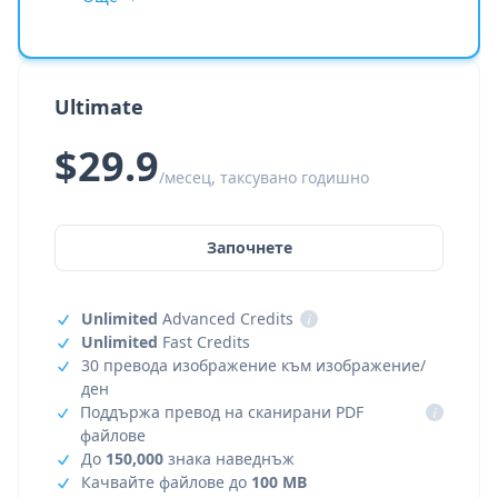
Ultimate
$29.9
/месец, таксувано годишно
Започнете
Unlimited
Advanced Credits
i
Unlimited
Fast Credits
30 превода изображение към изображение/
ден
Поддържа превод на сканирани PDF
i
файлове
До
150,000
знака наведнъж
Качвайте файлове до
100 MB