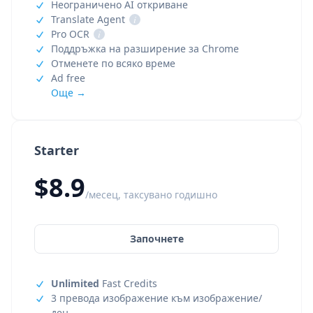
Неограничено AI откриване
Translate Agent
i
Pro OCR
i
Поддръжка на разширение за Chrome
Отменете по всяко време
Ad free
Още →
Starter
$8.9
/месец, таксувано годишно
Започнете
Unlimited
Fast Credits
3 превода изображение към изображение/
ден