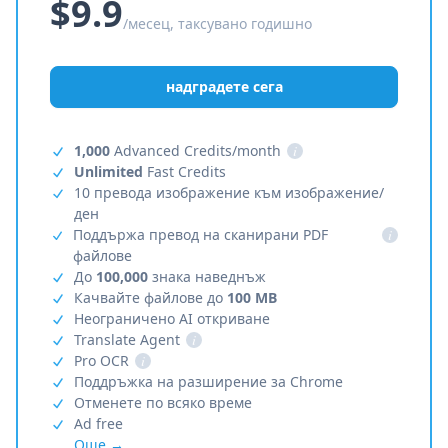
$9.9
/месец, таксувано годишно
надградете сега
1,000
Advanced Credits/month
i
Unlimited
Fast Credits
10 превода изображение към изображение/
ден
Поддържа превод на сканирани PDF
i
файлове
До
100,000
знака наведнъж
Качвайте файлове до
100 MB
Неограничено AI откриване
Translate Agent
i
Pro OCR
i
Поддръжка на разширение за Chrome
Отменете по всяко време
Ad free
Още →