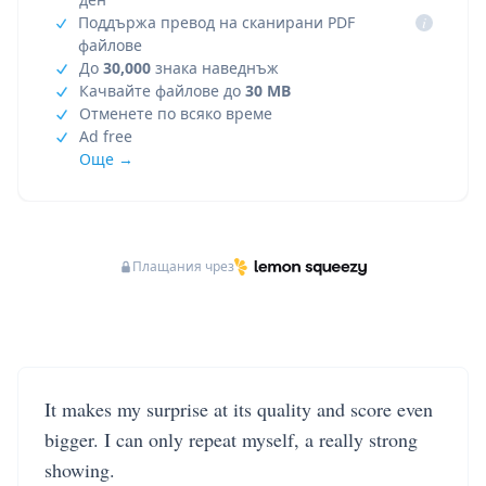
Поддържа превод на сканирани PDF
i
файлове
До
30,000
знака наведнъж
Качвайте файлове до
30 MB
Отменете по всяко време
Ad free
Още →
Плащания чрез
It makes my surprise at its quality and score even
bigger. I can only repeat myself, a really strong
showing.