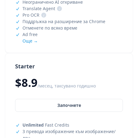
Неограничено AI откриване
Translate Agent
i
Pro OCR
i
Поддръжка на разширение за Chrome
Отменете по всяко време
Ad free
Още →
Starter
$8.9
/месец, таксувано годишно
Започнете
Unlimited
Fast Credits
3 превода изображение към изображение/
ден