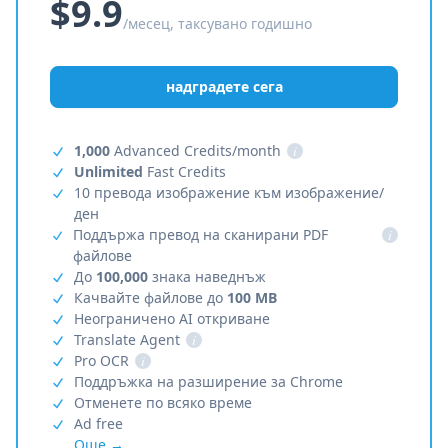
$9.9
/месец, таксувано годишно
надградете сега
1,000
Advanced Credits/month
i
Unlimited
Fast Credits
10 превода изображение към изображение/
ден
Поддържа превод на сканирани PDF
i
файлове
До
100,000
знака наведнъж
Качвайте файлове до
100 MB
Неограничено AI откриване
Translate Agent
i
Pro OCR
i
Поддръжка на разширение за Chrome
Отменете по всяко време
Ad free
Още →