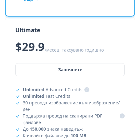
Ultimate
$29.9
/месец, таксувано годишно
Започнете
Unlimited
Advanced Credits
i
Unlimited
Fast Credits
30 превода изображение към изображение/
ден
Поддържа превод на сканирани PDF
i
файлове
До
150,000
знака наведнъж
Качвайте файлове до
100 MB