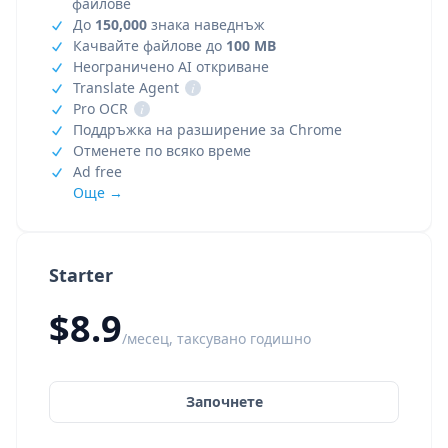
файлове
До
150,000
знака наведнъж
Качвайте файлове до
100 MB
Неограничено AI откриване
Translate Agent
i
Pro OCR
i
Поддръжка на разширение за Chrome
Отменете по всяко време
Ad free
Още →
Starter
$8.9
/месец, таксувано годишно
Започнете