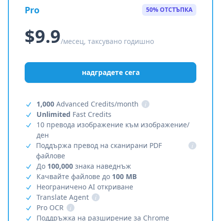
Pro
50% ОТСТЪПКА
$9.9
/месец, таксувано годишно
надградете сега
1,000
Advanced Credits/month
i
Unlimited
Fast Credits
10 превода изображение към изображение/
ден
Поддържа превод на сканирани PDF
i
файлове
До
100,000
знака наведнъж
Качвайте файлове до
100 MB
Неограничено AI откриване
Translate Agent
i
Pro OCR
i
Поддръжка на разширение за Chrome