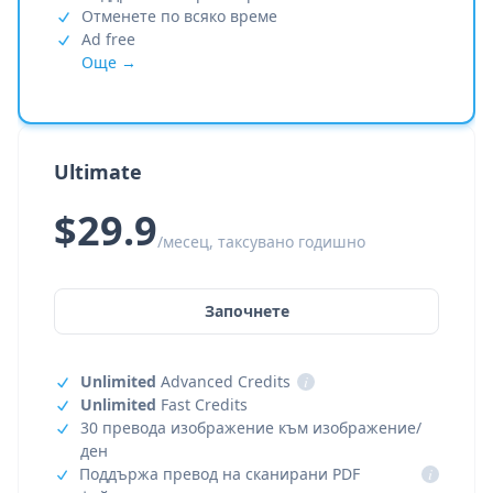
Отменете по всяко време
Ad free
Още →
Ultimate
$29.9
/месец, таксувано годишно
Започнете
Unlimited
Advanced Credits
i
Unlimited
Fast Credits
30 превода изображение към изображение/
ден
Поддържа превод на сканирани PDF
i