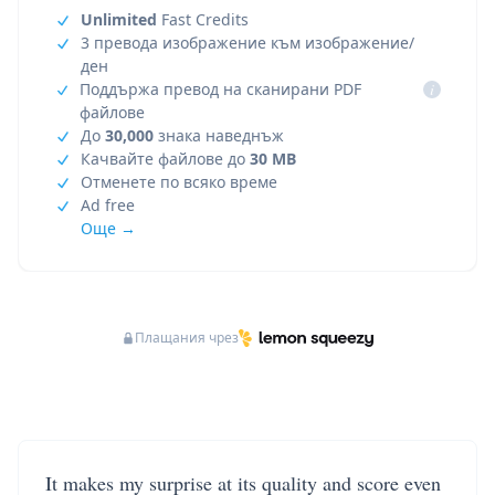
Unlimited
Fast Credits
3 превода изображение към изображение/
ден
Поддържа превод на сканирани PDF
i
файлове
До
30,000
знака наведнъж
Качвайте файлове до
30 MB
Отменете по всяко време
Ad free
Още →
Плащания чрез
It makes my surprise at its quality and score even