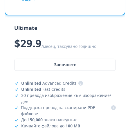
Ultimate
$29.9
/месец, таксувано годишно
Започнете
Unlimited
Advanced Credits
i
Unlimited
Fast Credits
30 превода изображение към изображение/
ден
Поддържа превод на сканирани PDF
i
файлове
До
150,000
знака наведнъж
Качвайте файлове до
100 MB