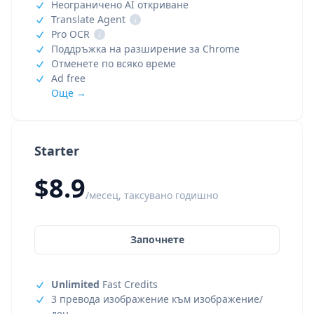
Неограничено AI откриване
Translate Agent
i
Pro OCR
i
Поддръжка на разширение за Chrome
Отменете по всяко време
Ad free
Още →
Starter
$8.9
/месец, таксувано годишно
Започнете
Unlimited
Fast Credits
3 превода изображение към изображение/
ден