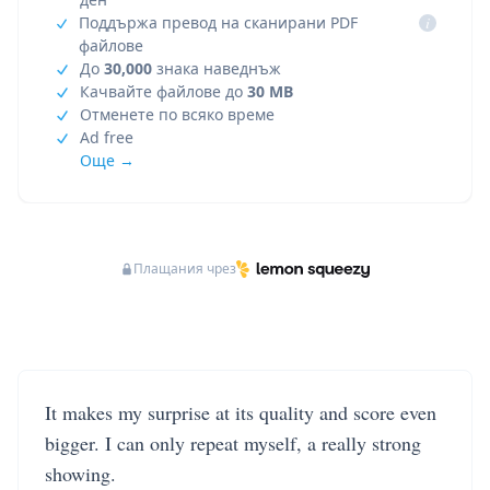
Поддържа превод на сканирани PDF
i
файлове
До
30,000
знака наведнъж
Качвайте файлове до
30 MB
Отменете по всяко време
Ad free
Още →
Плащания чрез
It makes my surprise at its quality and score even
bigger. I can only repeat myself, a really strong
showing.