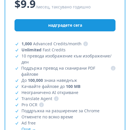
$9.9
/месец, таксувано годишно
надградете сега
1,000
Advanced Credits/month
i
Unlimited
Fast Credits
10 превода изображение към изображение/
ден
Поддържа превод на сканирани PDF
i
файлове
До
100,000
знака наведнъж
Качвайте файлове до
100 MB
Неограничено AI откриване
Translate Agent
i
Pro OCR
i
Поддръжка на разширение за Chrome
Отменете по всяко време
Ad free
Още →