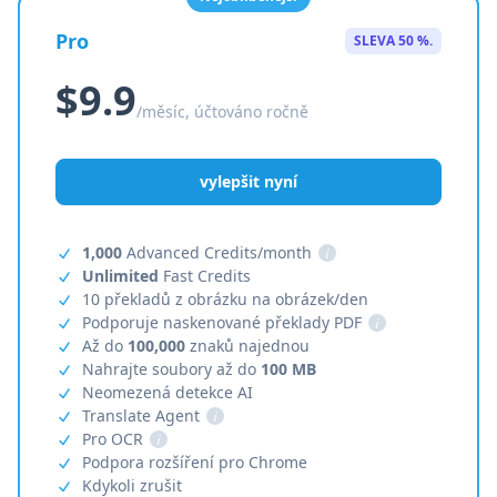
Pro
SLEVA 50 %.
$9.9
/měsíc, účtováno ročně
vylepšit nyní
1,000
Advanced Credits/month
i
Unlimited
Fast Credits
10 překladů z obrázku na obrázek/den
Podporuje naskenované překlady PDF
i
Až do
100,000
znaků najednou
Nahrajte soubory až do
100 MB
Neomezená detekce AI
Translate Agent
i
Pro OCR
i
Podpora rozšíření pro Chrome
Kdykoli zrušit