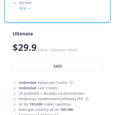
Ad free
Více →
Ultimate
$29.9
/měsíc, účtováno ročně
Začít
Unlimited
Advanced Credits
i
Unlimited
Fast Credits
30 překladů z obrázku na obrázek/den
Podporuje naskenované překlady PDF
i
Až do
150,000
znaků najednou
Nahrajte soubory až do
100 MB
Neomezená detekce AI