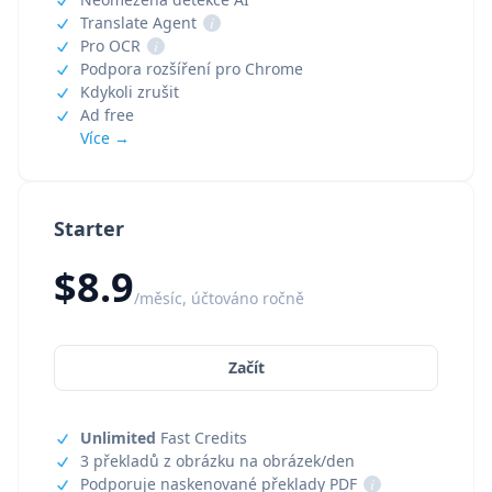
Translate Agent
i
Pro OCR
i
Podpora rozšíření pro Chrome
Kdykoli zrušit
Ad free
Více →
Starter
$8.9
/měsíc, účtováno ročně
Začít
Unlimited
Fast Credits
3 překladů z obrázku na obrázek/den
Podporuje naskenované překlady PDF
i