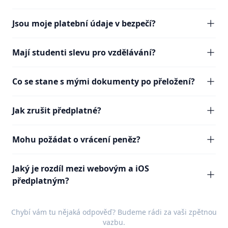
Jsou moje platební údaje v bezpečí?
Mají studenti slevu pro vzdělávání?
Co se stane s mými dokumenty po přeložení?
Jak zrušit předplatné?
Mohu požádat o vrácení peněz?
Jaký je rozdíl mezi webovým a iOS
předplatným?
Chybí vám tu nějaká odpověď? Budeme rádi za vaši
zpětnou
vazbu
.