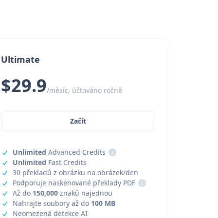
Ultimate
$29.9
/měsíc, účtováno ročně
Začít
Unlimited
Advanced Credits
i
Unlimited
Fast Credits
30 překladů z obrázku na obrázek/den
Podporuje naskenované překlady PDF
i
Až do
150,000
znaků najednou
Nahrajte soubory až do
100 MB
Neomezená detekce AI