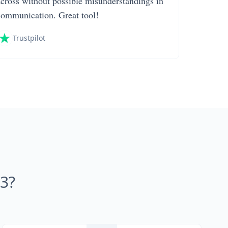
across without possible misunderstandings in
communication. Great tool!
Trustpilot
P3?