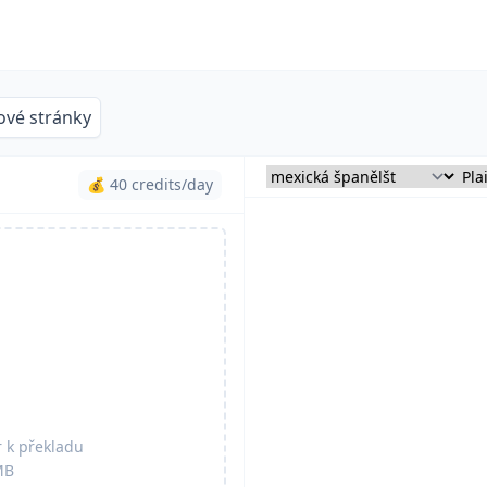
vé stránky
💰 40 credits/day
 k překladu
MB