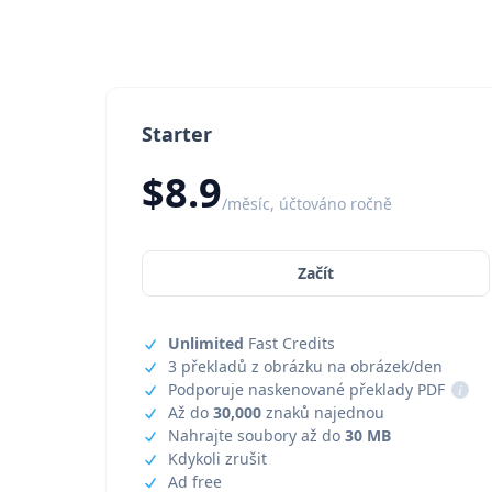
Starter
$8.9
/měsíc, účtováno ročně
Začít
Unlimited
Fast Credits
3 překladů z obrázku na obrázek/den
Podporuje naskenované překlady PDF
i
Až do
30,000
znaků najednou
Nahrajte soubory až do
30 MB
Kdykoli zrušit
Ad free