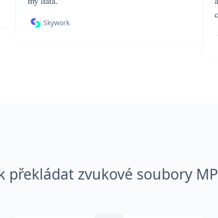
my data.
Skywork
k překládat zvukové soubory M