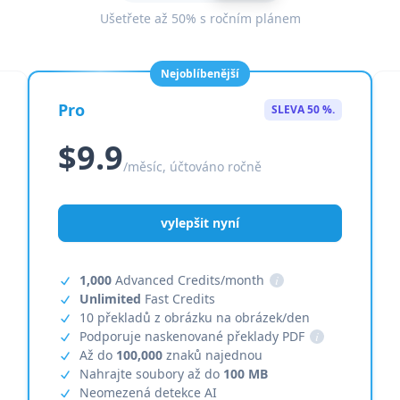
Ušetřete až 50% s ročním plánem
Nejoblíbenější
Pro
SLEVA 50 %.
$9.9
/měsíc, účtováno ročně
vylepšit nyní
1,000
Advanced Credits/month
i
Unlimited
Fast Credits
10 překladů z obrázku na obrázek/den
Podporuje naskenované překlady PDF
i
Až do
100,000
znaků najednou
Nahrajte soubory až do
100 MB
Neomezená detekce AI