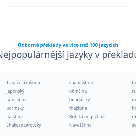
Odborné překlady ve více než 100 jazycích
Nejpopulárnější jazyky v překlad
Tradiční čínština
španělština
h
japonský
němčina
r
tamilština
bengálský
i
barmský
thajština
h
italština
Britská angličtina
m
Shakespearovský
Navažština
sv