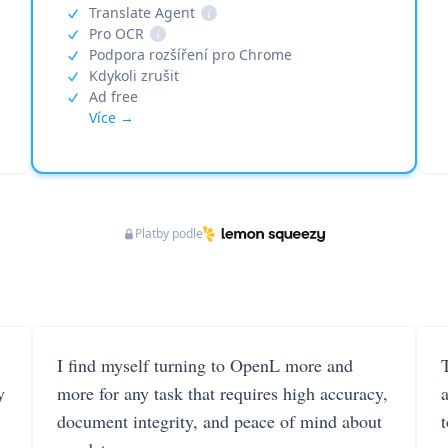
Translate Agent
i
Pro OCR
i
Podpora rozšíření pro Chrome
Kdykoli zrušit
Ad free
Více →
Platby podle
I find myself turning to OpenL more and
T
y
more for any task that requires high accuracy,
document integrity, and peace of mind about