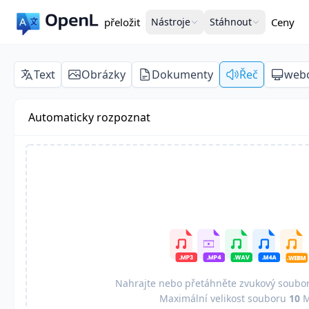
přeložit
Nástroje
Stáhnout
Ceny
Text
Obrázky
Dokumenty
Řeč
webo
Automaticky rozpoznat
Nahrajte nebo přetáhněte zvukový soubor
Maximální velikost souboru
10