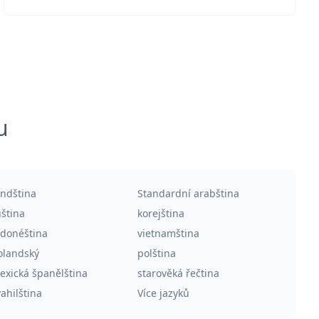
u
indština
Standardní arabština
uština
korejština
ndonéština
vietnamština
olandský
polština
exická španělština
starověká řečtina
ahilština
Více jazyků