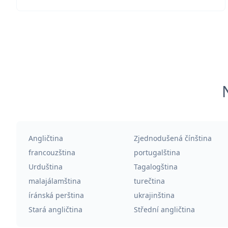
Angličtina
Zjednodušená čínština
francouzština
portugalština
Urduština
Tagalogština
malajálamština
turečtina
íránská perština
ukrajinština
Stará angličtina
Střední angličtina