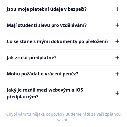
Jsou moje platební údaje v bezpečí?
Mají studenti slevu pro vzdělávání?
Co se stane s mými dokumenty po přeložení?
Jak zrušit předplatné?
Mohu požádat o vrácení peněz?
Jaký je rozdíl mezi webovým a iOS
předplatným?
Chybí vám tu nějaká odpověď? Budeme rádi za vaši
zpětnou
vazbu
.