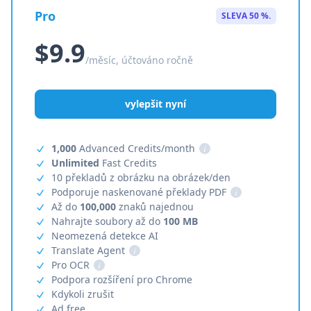
Pro
SLEVA 50 %.
$9.9
/měsíc, účtováno ročně
vylepšit nyní
1,000
Advanced Credits/month
i
Unlimited
Fast Credits
10 překladů z obrázku na obrázek/den
Podporuje naskenované překlady PDF
i
Až do
100,000
znaků najednou
Nahrajte soubory až do
100 MB
Neomezená detekce AI
Translate Agent
i
Pro OCR
i
Podpora rozšíření pro Chrome
Kdykoli zrušit
Ad free