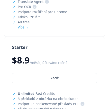
Translate Agent
i
Pro OCR
i
Podpora rozšíření pro Chrome
Kdykoli zrušit
Ad free
Více →
Starter
$8.9
/měsíc, účtováno ročně
Začít
Unlimited
Fast Credits
3 překladů z obrázku na obrázek/den
Podporuje naskenované překlady PDF
i
Až do
30,000
znaků najednou