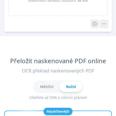
Maximální velikost souboru
10
MB
Pro
Přeložit naskenované PDF online
OCR překlad naskenovaných PDF
Měsíční
Roční
Ušetřete až 50% s ročním plánem
Nejoblíbenější