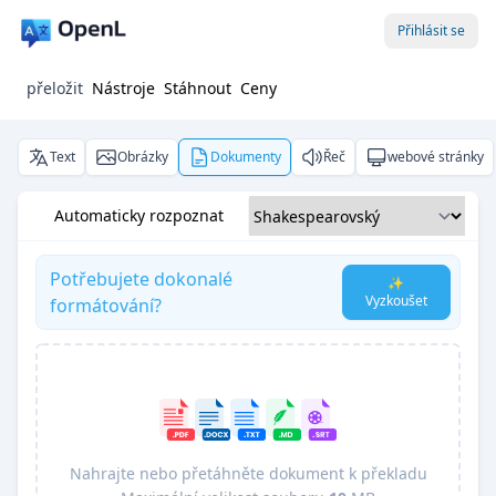
Přihlásit se
přeložit
Nástroje
Stáhnout
Ceny
Text
Obrázky
Dokumenty
Řeč
webové stránky
Automaticky rozpoznat
Potřebujete dokonalé
✨
Vyzkoušet
formátování?
Nahrajte nebo přetáhněte dokument k překladu