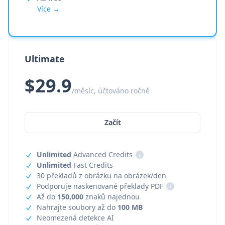
Více →
Ultimate
$29.9
/měsíc, účtováno ročně
Začít
Unlimited
Advanced Credits
i
Unlimited
Fast Credits
30 překladů z obrázku na obrázek/den
Podporuje naskenované překlady PDF
i
Až do
150,000
znaků najednou
Nahrajte soubory až do
100 MB
Neomezená detekce AI