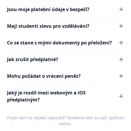
Jsou moje platební údaje v bezpečí?
Mají studenti slevu pro vzdělávání?
Co se stane s mými dokumenty po přeložení?
Jak zrušit předplatné?
Mohu požádat o vrácení peněz?
Jaký je rozdíl mezi webovým a iOS
předplatným?
Chybí vám tu nějaká odpověď? Budeme rádi za vaši
zpětnou
vazbu
.