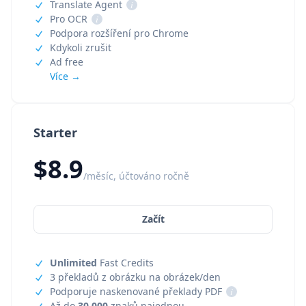
Translate Agent
i
Pro OCR
i
Podpora rozšíření pro Chrome
Kdykoli zrušit
Ad free
Více →
Starter
$8.9
/měsíc, účtováno ročně
Začít
Unlimited
Fast Credits
3 překladů z obrázku na obrázek/den
Podporuje naskenované překlady PDF
i
Až do
30,000
znaků najednou