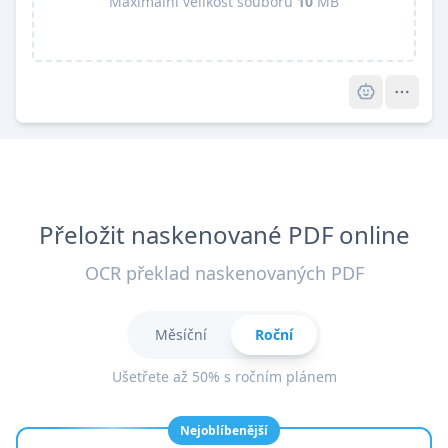
Maximální velikost souboru
10
MB
Pro
Přeložit naskenované PDF online
OCR překlad naskenovaných PDF
Měsíční
Roční
Ušetřete až 50% s ročním plánem
Nejoblíbenější