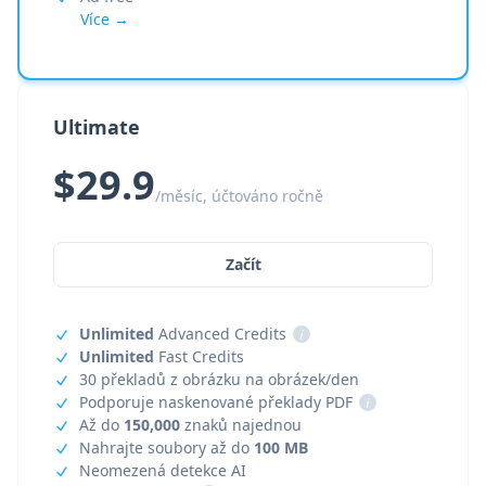
Více →
Ultimate
$29.9
/měsíc, účtováno ročně
Začít
Unlimited
Advanced Credits
i
Unlimited
Fast Credits
30 překladů z obrázku na obrázek/den
Podporuje naskenované překlady PDF
i
Až do
150,000
znaků najednou
Nahrajte soubory až do
100 MB
Neomezená detekce AI