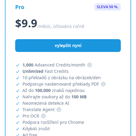
Pro
SLEVA 50 %.
$9.9
/měsíc, účtováno ročně
vylepšit nyní
1,000
Advanced Credits/month
i
Unlimited
Fast Credits
10 překladů z obrázku na obrázek/den
Podporuje naskenované překlady PDF
i
Až do
100,000
znaků najednou
Nahrajte soubory až do
100 MB
Neomezená detekce AI
Translate Agent
i
Pro OCR
i
Podpora rozšíření pro Chrome
Kdykoli zrušit
Ad free