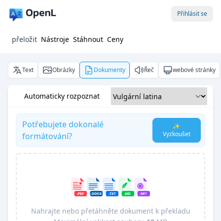
Přihlásit se
přeložit
Nástroje
Stáhnout
Ceny
Text
Obrázky
Dokumenty
Řeč
webové stránky
Automaticky rozpoznat
Potřebujete dokonalé
✨
Vyzkoušet
formátování?
Nahrajte nebo přetáhněte dokument k překladu