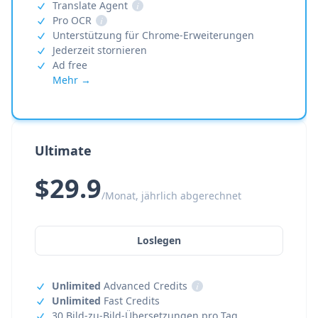
Translate Agent
i
Pro OCR
i
Unterstützung für Chrome-Erweiterungen
Jederzeit stornieren
Ad free
Mehr →
Ultimate
$29.9
/Monat, jährlich abgerechnet
Loslegen
Unlimited
Advanced Credits
i
Unlimited
Fast Credits
30 Bild-zu-Bild-Übersetzungen pro Tag