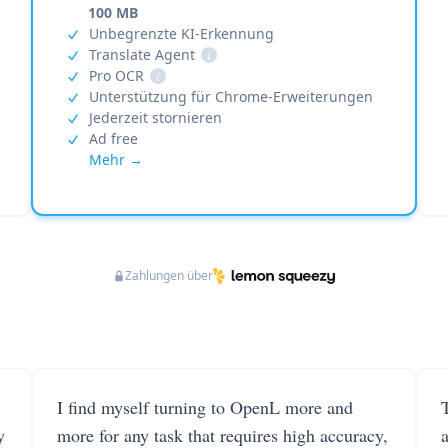
100 MB
Unbegrenzte KI-Erkennung
Translate Agent
i
Pro OCR
i
Unterstützung für Chrome-Erweiterungen
Jederzeit stornieren
Ad free
Mehr →
Zahlungen über
I find myself turning to OpenL more and
T
y
more for any task that requires high accuracy,