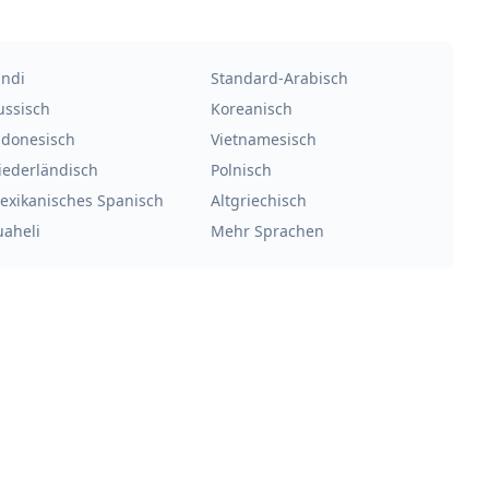
indi
Standard-Arabisch
ussisch
Koreanisch
ndonesisch
Vietnamesisch
iederländisch
Polnisch
exikanisches Spanisch
Altgriechisch
uaheli
Mehr Sprachen