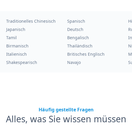
Traditionelles Chinesisch
Spanisch
H
Japanisch
Deutsch
R
Tamil
Bengalisch
I
Birmanisch
Thailändisch
N
Italienisch
Britisches Englisch
M
Shakespearisch
Navajo
S
Häufig gestellte Fragen
Alles, was Sie wissen müssen