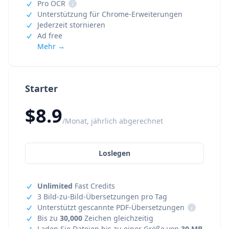
Pro OCR
i
Unterstützung für Chrome-Erweiterungen
Jederzeit stornieren
Ad free
Mehr →
Starter
$8.9
/Monat, jährlich abgerechnet
Loslegen
Unlimited
Fast Credits
3 Bild-zu-Bild-Übersetzungen pro Tag
Unterstützt gescannte PDF-Übersetzungen
i
Bis zu
30,000
Zeichen gleichzeitig
Laden Sie Dateien bis zu einer Größe von
30 MB