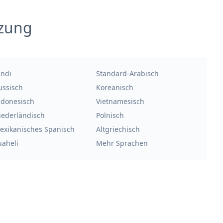
tzung
indi
Standard-Arabisch
ussisch
Koreanisch
ndonesisch
Vietnamesisch
iederländisch
Polnisch
exikanisches Spanisch
Altgriechisch
uaheli
Mehr Sprachen