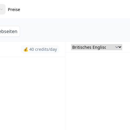
Preise
bseiten
💰 40 credits/day