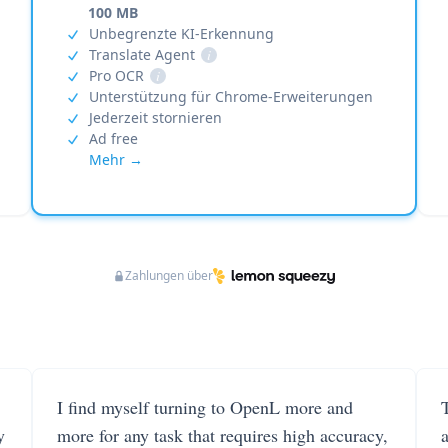
100 MB
Unbegrenzte KI-Erkennung
Translate Agent
i
Pro OCR
i
Unterstützung für Chrome-Erweiterungen
Jederzeit stornieren
Ad free
Mehr →
Zahlungen über
I find myself turning to OpenL more and
T
y
more for any task that requires high accuracy,