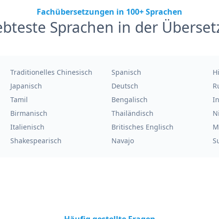
Fachübersetzungen in 100+ Sprachen
ebteste Sprachen in der Überse
Traditionelles Chinesisch
Spanisch
H
Japanisch
Deutsch
R
Tamil
Bengalisch
I
Birmanisch
Thailändisch
N
Italienisch
Britisches Englisch
M
Shakespearisch
Navajo
S