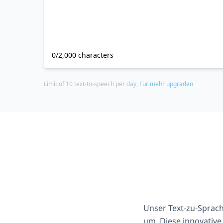
0/2,000 characters
Limit of 10 text-to-speech per day,
Für mehr upgraden
Unser Text-zu-Sprach
um. Diese innovative