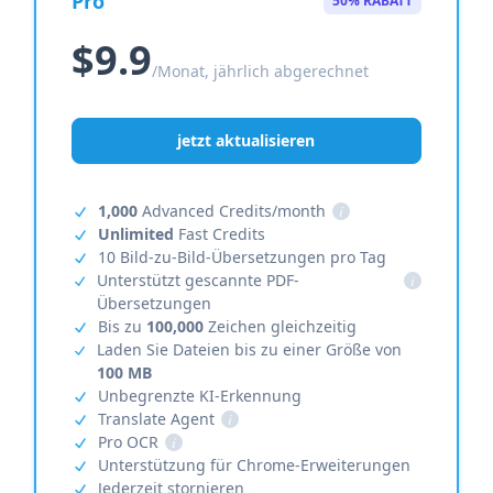
Pro
50% RABATT
$9.9
/Monat, jährlich abgerechnet
jetzt aktualisieren
1,000
Advanced Credits/month
i
Unlimited
Fast Credits
10 Bild-zu-Bild-Übersetzungen pro Tag
Unterstützt gescannte PDF-
i
Übersetzungen
Bis zu
100,000
Zeichen gleichzeitig
Laden Sie Dateien bis zu einer Größe von
100 MB
Unbegrenzte KI-Erkennung
Translate Agent
i
Pro OCR
i
Unterstützung für Chrome-Erweiterungen
Jederzeit stornieren