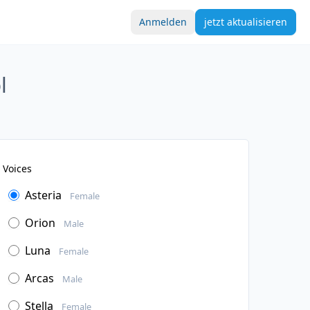
Anmelden
jetzt aktualisieren
l
Voices
Asteria
Female
Orion
Male
Luna
Female
Arcas
Male
Stella
Female