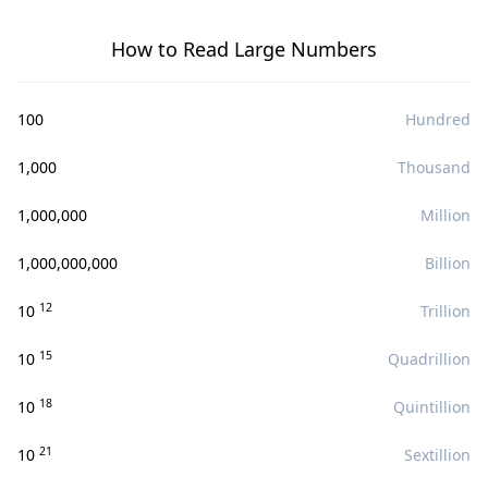
How to Read Large Numbers
100
Hundred
1,000
Thousand
1,000,000
Million
1,000,000,000
Billion
12
10
Trillion
15
10
Quadrillion
18
10
Quintillion
21
10
Sextillion