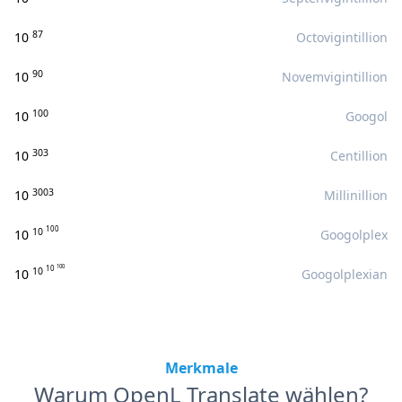
87
10
Octovigintillion
90
10
Novemvigintillion
100
10
Googol
303
10
Centillion
3003
10
Millinillion
100
10
10
Googolplex
100
10
10
10
Googolplexian
Merkmale
Warum OpenL Translate wählen?