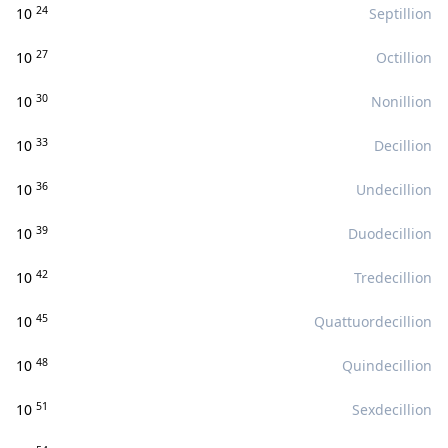
24
10
Septillion
27
10
Octillion
30
10
Nonillion
33
10
Decillion
36
10
Undecillion
39
10
Duodecillion
42
10
Tredecillion
45
10
Quattuordecillion
48
10
Quindecillion
51
10
Sexdecillion