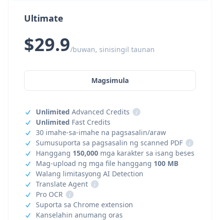
Ultimate
$29.9
/buwan, sinisingil taunan
Magsimula
Unlimited
Advanced Credits
i
Unlimited
Fast Credits
30 imahe-sa-imahe na pagsasalin/araw
Sumusuporta sa pagsasalin ng scanned PDF
i
Hanggang
150,000
mga karakter sa isang beses
Mag-upload ng mga file hanggang
100 MB
Walang limitasyong AI Detection
Translate Agent
i
Pro OCR
i
Suporta sa Chrome extension
Kanselahin anumang oras