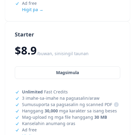
Ad free
Higit pa →
Starter
$8.9
/buwan, sinisingil taunan
Magsimula
Unlimited
Fast Credits
3 imahe-sa-imahe na pagsasalin/araw
Sumusuporta sa pagsasalin ng scanned PDF
i
Hanggang
30,000
mga karakter sa isang beses
Mag-upload ng mga file hanggang
30 MB
Kanselahin anumang oras
Ad free