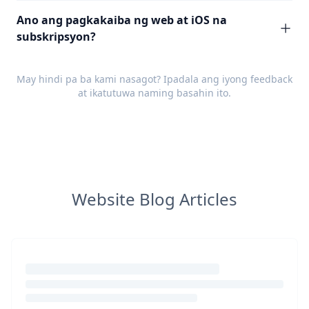
Ano ang pagkakaiba ng web at iOS na
subskripsyon?
May hindi pa ba kami nasagot? Ipadala ang iyong
feedback
at ikatutuwa naming basahin ito.
Website Blog Articles