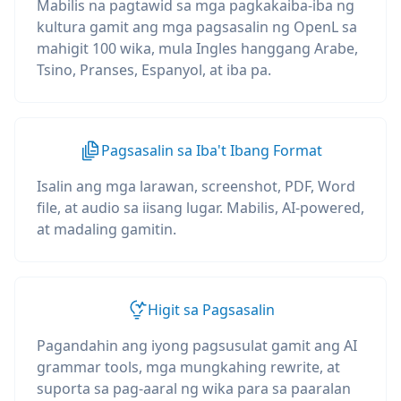
Mabilis na pagtawid sa mga pagkakaiba-iba ng
kultura gamit ang mga pagsasalin ng OpenL sa
mahigit 100 wika, mula Ingles hanggang Arabe,
Tsino, Pranses, Espanyol, at iba pa.
Pagsasalin sa Iba't Ibang Format
Isalin ang mga larawan, screenshot, PDF, Word
file, at audio sa iisang lugar. Mabilis, AI-powered,
at madaling gamitin.
Higit sa Pagsasalin
Pagandahin ang iyong pagsusulat gamit ang AI
grammar tools, mga mungkahing rewrite, at
suporta sa pag-aaral ng wika para sa paaralan