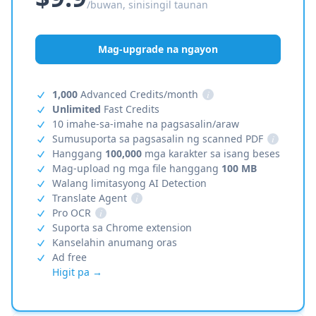
/buwan, sinisingil taunan
Mag-upgrade na ngayon
1,000
Advanced Credits/month
i
Unlimited
Fast Credits
10 imahe-sa-imahe na pagsasalin/araw
Sumusuporta sa pagsasalin ng scanned PDF
i
Hanggang
100,000
mga karakter sa isang beses
Mag-upload ng mga file hanggang
100 MB
Walang limitasyong AI Detection
Translate Agent
i
Pro OCR
i
Suporta sa Chrome extension
Kanselahin anumang oras
Ad free
Higit pa →