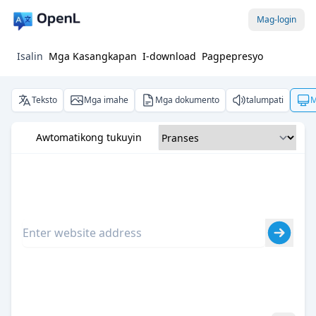
Mag-login
Isalin
Mga Kasangkapan
I-download
Pagpepresyo
Teksto
Mga imahe
Mga dokumento
talumpati
M
Awtomatikong tukuyin