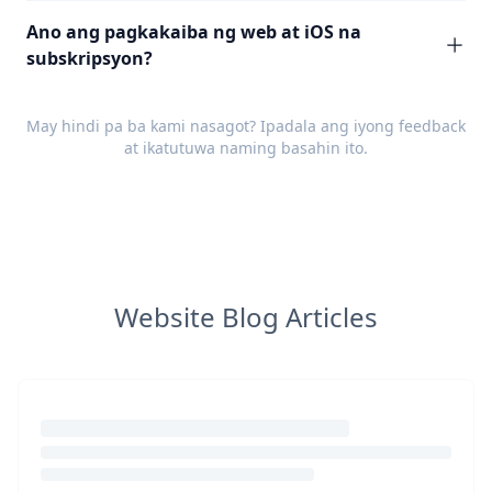
Ano ang pagkakaiba ng web at iOS na
subskripsyon?
May hindi pa ba kami nasagot? Ipadala ang iyong
feedback
at ikatutuwa naming basahin ito.
Website Blog Articles