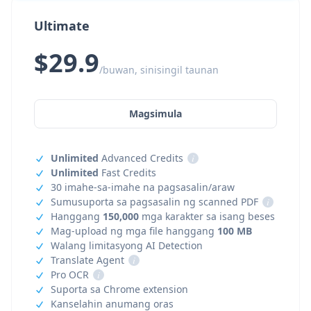
Ultimate
$29.9
/buwan, sinisingil taunan
Magsimula
Unlimited
Advanced Credits
i
Unlimited
Fast Credits
30 imahe-sa-imahe na pagsasalin/araw
Sumusuporta sa pagsasalin ng scanned PDF
i
Hanggang
150,000
mga karakter sa isang beses
Mag-upload ng mga file hanggang
100 MB
Walang limitasyong AI Detection
Translate Agent
i
Pro OCR
i
Suporta sa Chrome extension
Kanselahin anumang oras