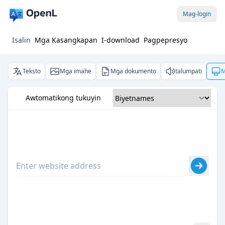
Mag-login
Isalin
Mga Kasangkapan
I-download
Pagpepresyo
Teksto
Mga imahe
Mga dokumento
talumpati
M
Awtomatikong tukuyin