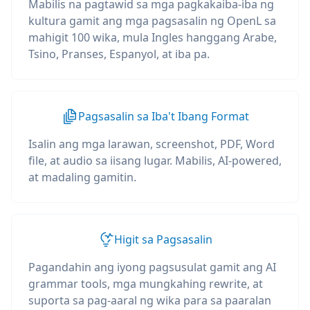
Mabilis na pagtawid sa mga pagkakaiba-iba ng
kultura gamit ang mga pagsasalin ng OpenL sa
mahigit 100 wika, mula Ingles hanggang Arabe,
Tsino, Pranses, Espanyol, at iba pa.
Pagsasalin sa Iba't Ibang Format
Isalin ang mga larawan, screenshot, PDF, Word
file, at audio sa iisang lugar. Mabilis, AI-powered,
at madaling gamitin.
Higit sa Pagsasalin
Pagandahin ang iyong pagsusulat gamit ang AI
grammar tools, mga mungkahing rewrite, at
suporta sa pag-aaral ng wika para sa paaralan