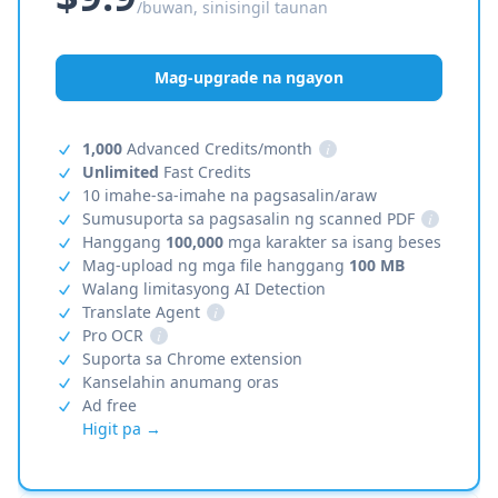
/buwan, sinisingil taunan
Mag-upgrade na ngayon
1,000
Advanced Credits/month
i
Unlimited
Fast Credits
10 imahe-sa-imahe na pagsasalin/araw
Sumusuporta sa pagsasalin ng scanned PDF
i
Hanggang
100,000
mga karakter sa isang beses
Mag-upload ng mga file hanggang
100 MB
Walang limitasyong AI Detection
Translate Agent
i
Pro OCR
i
Suporta sa Chrome extension
Kanselahin anumang oras
Ad free
Higit pa →