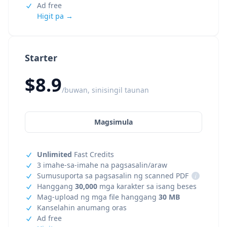
Ad free
Higit pa →
Starter
$8.9
/buwan, sinisingil taunan
Magsimula
Unlimited
Fast Credits
3 imahe-sa-imahe na pagsasalin/araw
Sumusuporta sa pagsasalin ng scanned PDF
i
Hanggang
30,000
mga karakter sa isang beses
Mag-upload ng mga file hanggang
30 MB
Kanselahin anumang oras
Ad free