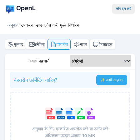
लॉग इन करें
अनुवाद
उपकरण
डाउनलोड करें
मूल्य निर्धारण
मूलपाठ
इमेजिस
दस्तावेज़
भाषण
वेबसाइट्स
स्वतः पहचानें
बेहतरीन फ़ॉर्मेटिंग चाहिए?
✨ अभी आज़माएं
अनुवाद के लिए दस्तावेज़ अपलोड करें या ड्रॉप करें
अधिकतम फ़ाइल आकार
10
MB