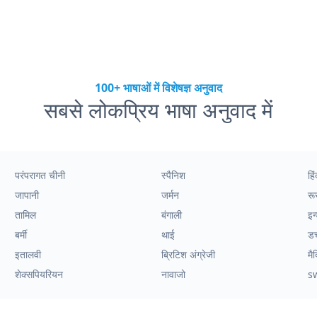
100+ भाषाओं में विशेषज्ञ अनुवाद
सबसे लोकप्रिय भाषा अनुवाद में
परंपरागत चीनी
स्पैनिश
हिं
जापानी
जर्मन
रू
तामिल
बंगाली
इन
बर्मी
थाई
ड
इतालवी
ब्रिटिश अंग्रेजी
मै
शेक्सपियरियन
नावाजो
s