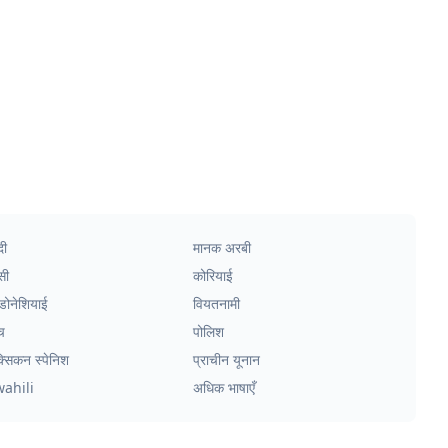
दी
मानक अरबी
सी
कोरियाई
्डोनेशियाई
वियतनामी
च
पोलिश
क्सिकन स्पेनिश
प्राचीन यूनान
wahili
अधिक भाषाएँ