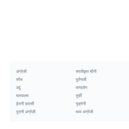
अंग्रेज़ी
सरलीकृत चीनी
फ़्रेंच
पुर्तगाली
उर्दू
तागालोग
मलयालम
तुर्की
ईरानी फ़ारसी
यूक्रेनी
पुरानी अंग्रेज़ी
मध्य अंग्रेजी