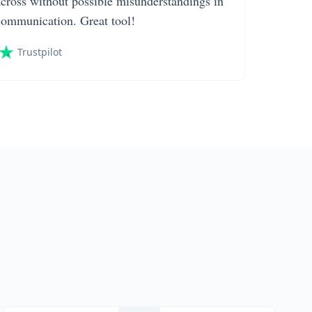
across without possible misunderstandings in
communication. Great tool!
Trustpilot