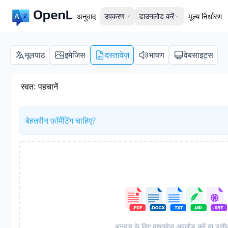
अनुवाद
उपकरण
डाउनलोड करें
मूल्य निर्धारण
मूलपाठ
इमेजिस
दस्तावेज़
भाषण
वेबसाइट्स
स्वतः पहचानें
बेहतरीन फ़ॉर्मेटिंग चाहिए?
अनुवाद के लिए दस्तावेज़ अपलोड करें या ड्रॉप 