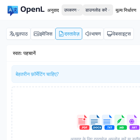
अनुवाद
उपकरण
डाउनलोड करें
मूल्य निर्धारण
मूलपाठ
इमेजिस
दस्तावेज़
भाषण
वेबसाइट्स
स्वतः पहचानें
बेहतरीन फ़ॉर्मेटिंग चाहिए?
अनुवाद के लिए दस्तावेज़ अपलोड करें या ड्रॉप 