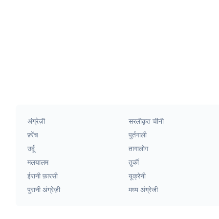
अंग्रेज़ी
सरलीकृत चीनी
फ़्रेंच
पुर्तगाली
उर्दू
तागालोग
मलयालम
तुर्की
ईरानी फ़ारसी
यूक्रेनी
पुरानी अंग्रेज़ी
मध्य अंग्रेजी