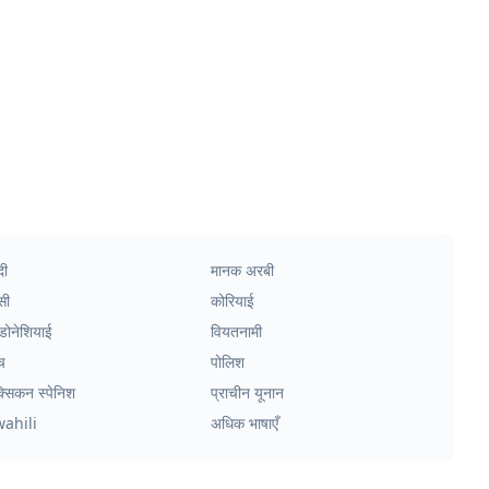
दी
मानक अरबी
सी
कोरियाई
्डोनेशियाई
वियतनामी
च
पोलिश
क्सिकन स्पेनिश
प्राचीन यूनान
wahili
अधिक भाषाएँ