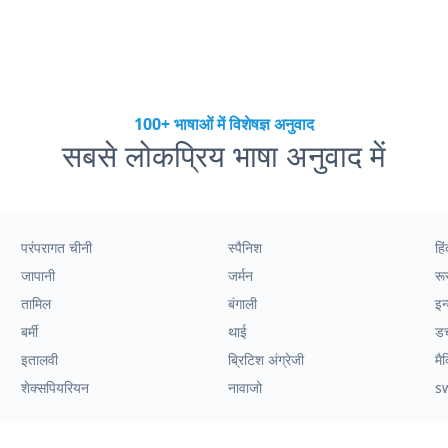
100+ भाषाओं में विशेषज्ञ अनुवाद
सबसे लोकप्रिय भाषा अनुवाद में
परंपरागत चीनी
स्पैनिश
हिं
जापानी
जर्मन
रू
तामिल
बंगाली
इन
बर्मी
थाई
ड
इतालवी
ब्रिटिश अंग्रेजी
मै
शेक्सपियरियन
नावाजो
s