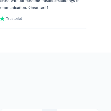
across without possible misunderstandings in
communication. Great tool!
Trustpilot