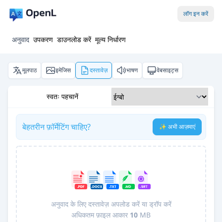
लॉग इन करें
अनुवाद
उपकरण
डाउनलोड करें
मूल्य निर्धारण
मूलपाठ
इमेजिस
दस्तावेज़
भाषण
वेबसाइट्स
स्वतः पहचानें
बेहतरीन फ़ॉर्मेटिंग चाहिए?
✨ अभी आज़माएं
अनुवाद के लिए दस्तावेज़ अपलोड करें या ड्रॉप करें
अधिकतम फ़ाइल आकार
10
MB