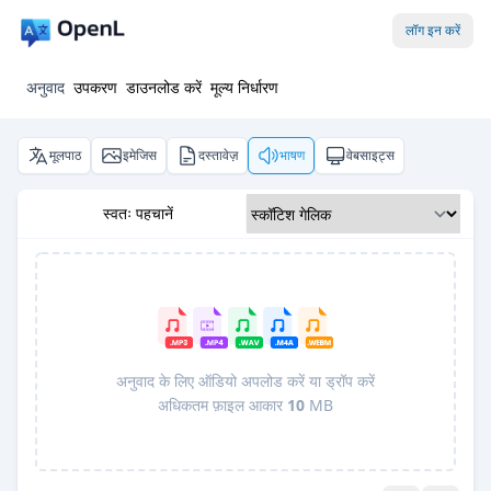
लॉग इन करें
अनुवाद
उपकरण
डाउनलोड करें
मूल्य निर्धारण
मूलपाठ
इमेजिस
दस्तावेज़
भाषण
वेबसाइट्स
स्वतः पहचानें
अनुवाद के लिए ऑडियो अपलोड करें या ड्रॉप करें
अधिकतम फ़ाइल आकार
10
MB
Pro