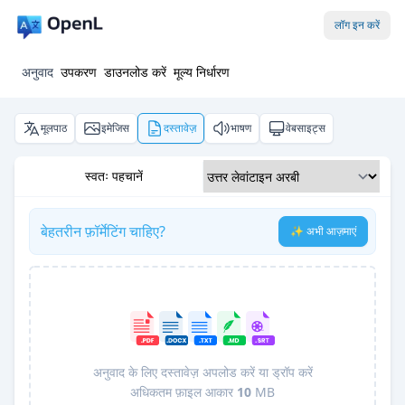
लॉग इन करें
अनुवाद
उपकरण
डाउनलोड करें
मूल्य निर्धारण
मूलपाठ
इमेजिस
दस्तावेज़
भाषण
वेबसाइट्स
स्वतः पहचानें
बेहतरीन फ़ॉर्मेटिंग चाहिए?
✨ अभी आज़माएं
अनुवाद के लिए दस्तावेज़ अपलोड करें या ड्रॉप करें
अधिकतम फ़ाइल आकार
10
MB