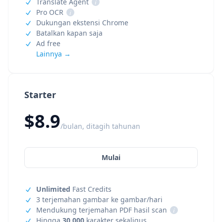
Translate Agent
i
Pro OCR
i
Dukungan ekstensi Chrome
Batalkan kapan saja
Ad free
Lainnya →
Starter
$8.9
/bulan, ditagih tahunan
Mulai
Unlimited
Fast Credits
3 terjemahan gambar ke gambar/hari
Mendukung terjemahan PDF hasil scan
i
Hingga
30,000
karakter sekaligus