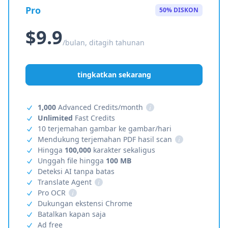
Pro
50% DISKON
$9.9
/bulan, ditagih tahunan
tingkatkan sekarang
1,000
Advanced Credits/month
i
Unlimited
Fast Credits
10 terjemahan gambar ke gambar/hari
Mendukung terjemahan PDF hasil scan
i
Hingga
100,000
karakter sekaligus
Unggah file hingga
100 MB
Deteksi AI tanpa batas
Translate Agent
i
Pro OCR
i
Dukungan ekstensi Chrome
Batalkan kapan saja
Ad free