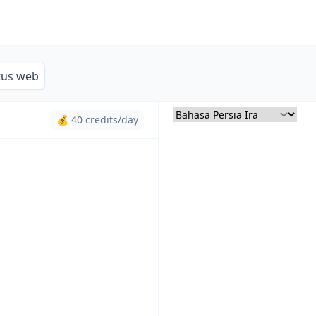
tus web
💰 40 credits/day