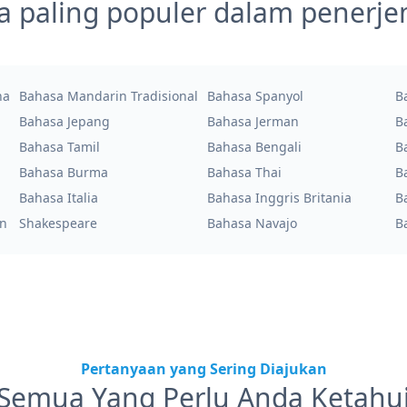
a paling populer dalam penerj
na
Bahasa Mandarin Tradisional
Bahasa Spanyol
B
Bahasa Jepang
Bahasa Jerman
B
Bahasa Tamil
Bahasa Bengali
B
Bahasa Burma
Bahasa Thai
B
Bahasa Italia
Bahasa Inggris Britania
B
an
Shakespeare
Bahasa Navajo
B
Pertanyaan yang Sering Diajukan
Semua Yang Perlu Anda Ketahu