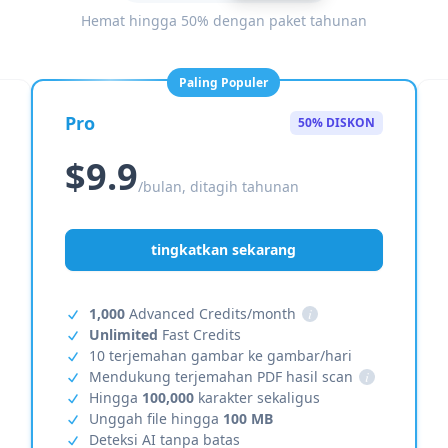
Hemat hingga 50% dengan paket tahunan
Paling Populer
Pro
50% DISKON
$9.9
/bulan, ditagih tahunan
tingkatkan sekarang
1,000
Advanced Credits/month
i
Unlimited
Fast Credits
10 terjemahan gambar ke gambar/hari
Mendukung terjemahan PDF hasil scan
i
Hingga
100,000
karakter sekaligus
Unggah file hingga
100 MB
Deteksi AI tanpa batas