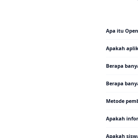
Apa itu Ope
Apakah aplika
Berapa banya
Berapa bany
Metode pemb
Apakah info
Apakah sisw