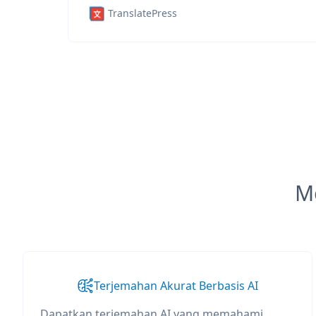
TranslatePress
M
Terjemahan Akurat Berbasis AI
Dapatkan terjemahan AI yang memahami