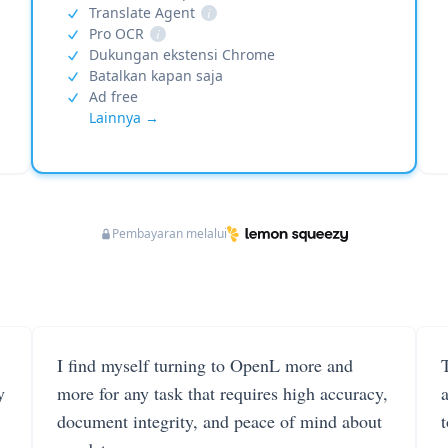
Translate Agent
i
Pro OCR
i
Dukungan ekstensi Chrome
Batalkan kapan saja
Ad free
Lainnya →
Pembayaran melalui
I find myself turning to OpenL more and
T
y
more for any task that requires high accuracy,
document integrity, and peace of mind about