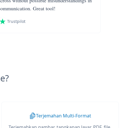
across without possible misunderstandings in
communication. Great tool!
Trustpilot
e?
Terjemahan Multi-Format
Terjemahkan gambar, tangkapan layar, PDF, file