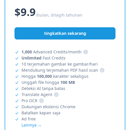
$9.9
/bulan, ditagih tahunan
tingkatkan sekarang
1,000
Advanced Credits/month
i
Unlimited
Fast Credits
10 terjemahan gambar ke gambar/hari
Mendukung terjemahan PDF hasil scan
i
Hingga
100,000
karakter sekaligus
Unggah file hingga
100 MB
Deteksi AI tanpa batas
Translate Agent
i
Pro OCR
i
Dukungan ekstensi Chrome
Batalkan kapan saja
Ad free
Lainnya →