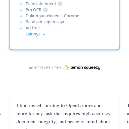
Translate Agent
i
Pro OCR
i
Dukungan ekstensi Chrome
Batalkan kapan saja
Ad free
Lainnya →
Pembayaran melalui
I find myself turning to OpenL more and
T
y
more for any task that requires high accuracy,
document integrity, and peace of mind about