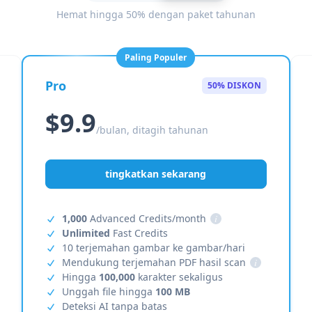
Hemat hingga 50% dengan paket tahunan
Paling Populer
Pro
50% DISKON
$9.9
/bulan, ditagih tahunan
tingkatkan sekarang
1,000
Advanced Credits/month
i
Unlimited
Fast Credits
10 terjemahan gambar ke gambar/hari
Mendukung terjemahan PDF hasil scan
i
Hingga
100,000
karakter sekaligus
Unggah file hingga
100 MB
Deteksi AI tanpa batas