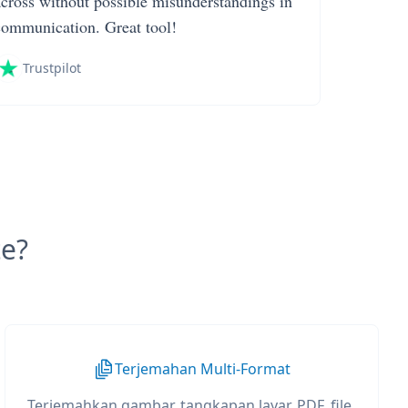
across without possible misunderstandings in
communication. Great tool!
Trustpilot
e?
Terjemahan Multi-Format
Terjemahkan gambar, tangkapan layar, PDF, file