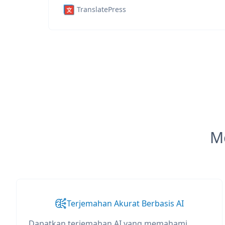
TranslatePress
M
Terjemahan Akurat Berbasis AI
Dapatkan terjemahan AI yang memahami