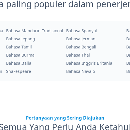
a paling populer dalam penerj
na
Bahasa Mandarin Tradisional
Bahasa Spanyol
B
Bahasa Jepang
Bahasa Jerman
B
Bahasa Tamil
Bahasa Bengali
B
Bahasa Burma
Bahasa Thai
B
Bahasa Italia
Bahasa Inggris Britania
B
an
Shakespeare
Bahasa Navajo
B
Pertanyaan yang Sering Diajukan
Semua Yang Perlu Anda Ketahu