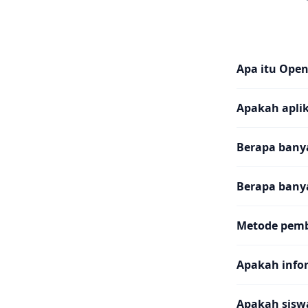
Apa itu Ope
Apakah aplika
Berapa banya
Berapa bany
Metode pemb
Apakah info
Apakah sisw