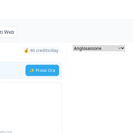
iti Web
💰 40 credits/day
✨ Prova Ora
radurre