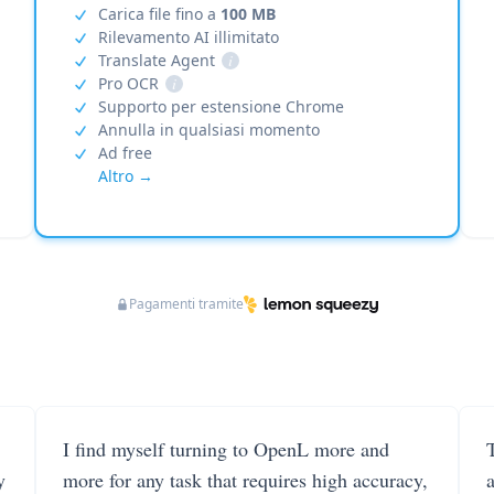
Carica file fino a
100 MB
Rilevamento AI illimitato
Translate Agent
i
Pro OCR
i
Supporto per estensione Chrome
Annulla in qualsiasi momento
Ad free
Altro →
Pagamenti tramite
I find myself turning to OpenL more and
T
y
more for any task that requires high accuracy,