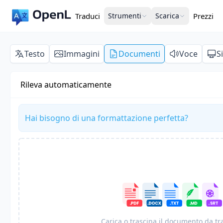
Traduci
Strumenti
Scarica
Prezzi
Testo
Immagini
Documenti
Voce
S
Rileva automaticamente
Hai bisogno di una formattazione perfetta?
Carica o trascina il documento da t