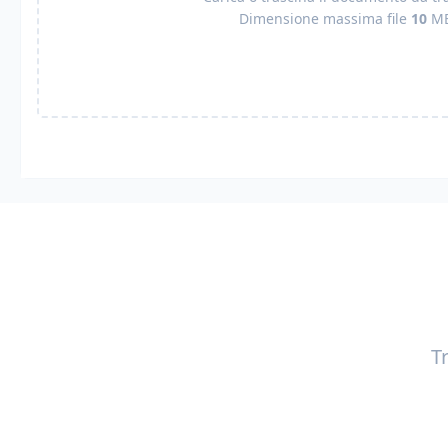
Dimensione massima file
10
M
T