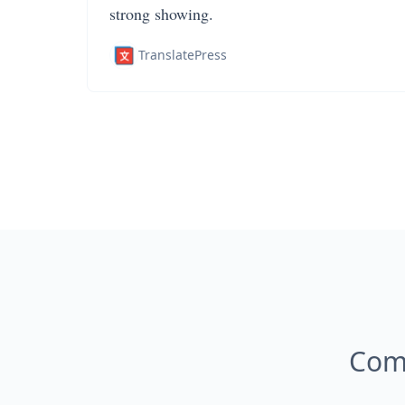
strong showing.
TranslatePress
Come