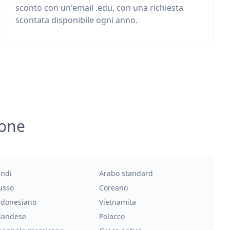
sconto con un'email .edu, con una richiesta
scontata disponibile ogni anno.
ione
indi
Arabo standard
usso
Coreano
ndonesiano
Vietnamita
landese
Polacco