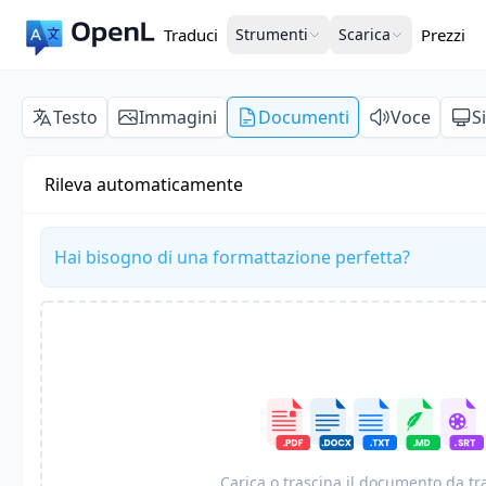
Traduci
Strumenti
Scarica
Prezzi
Testo
Immagini
Documenti
Voce
S
Rileva automaticamente
Hai bisogno di una formattazione perfetta?
Carica o trascina il documento da t