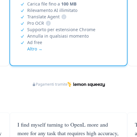
Carica file fino a
100 MB
Rilevamento AI illimitato
Translate Agent
i
Pro OCR
i
Supporto per estensione Chrome
Annulla in qualsiasi momento
Ad free
Altro →
Pagamenti tramite
I find myself turning to OpenL more and
T
y
more for any task that requires high accuracy,