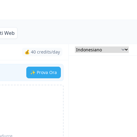
iti Web
💰 40 credits/day
✨ Prova Ora
radurre